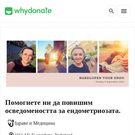
menu
search
Помогнете ни да повишим
осведомеността за ендометриозата.
Здраве и Медицина