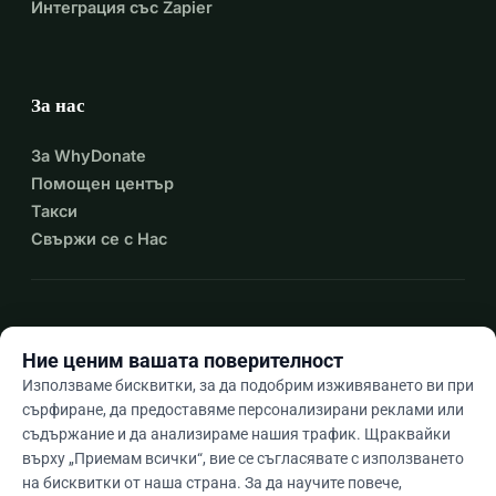
Интеграция със Zapier
За нас
За WhyDonate
Помощен център
Такси
Свържи се с Нас
expand_more
Още ресурси
Ние ценим вашата поверителност
Използваме бисквитки, за да подобрим изживяването ви при
сърфиране, да предоставяме персонализирани реклами или
съдържание и да анализираме нашия трафик. Щраквайки
arrow_drop_down
Bg
върху „Приемам всички“, вие се съгласявате с използването
на бисквитки от наша страна. За да научите повече,
★★★★★
4,9 / 5 въз основа на 500+ отзива