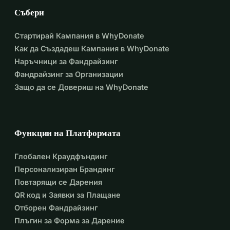
Събери
Стартирай Кампания в WhyDonate
Как да Създадеш Кампания в WhyDonate
Наръчници за Фандрайзинг
Фандрайзинг за Организации
Защо да се Довериш на WhyDonate
Функции на Платформата
Глобален Краудфъндинг
Персонализиран Брандинг
Повтарящи се Дарения
QR код и Заявки за Плащане
Отборен Фандрайзинг
Плъгин за Форма за Дарение