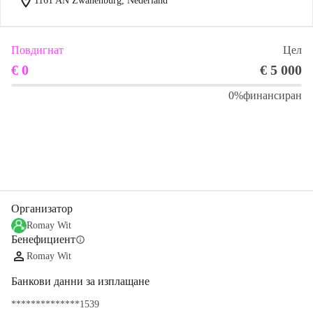
location_on
1161 AN Zwanenburg, Nederland
Повдигнат
Цел
€ 0
€ 5 000
0%
финансиран
Сподели
Дарение
Организатор
Romay Wit
Бенефициент
info
Romay Wit
Банкови данни за изплащане
**************1539