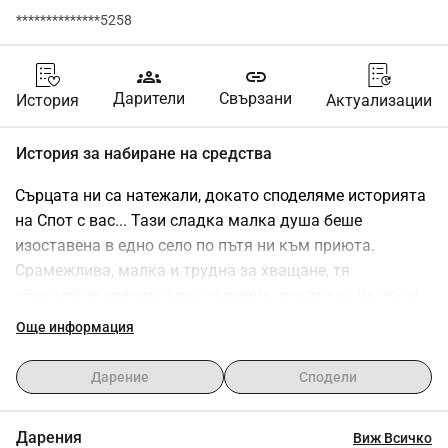
**************5258
groups
link
Дарители
Свързани
История
Актуализации
История за набиране на средства
Сърцата ни са натежали, докато споделяме историята 
на Спот с вас... Тази сладка малка душа беше 
изоставена в едно село по пътя ни към приюта. 
Срамежлива, малка и трудна за хващане, тя 
обикаляше улиците една седмица, докато не настъпи 
трагедия - беше ударена от кола. Но в най-тъмните 
Още информация
моменти, надеждата се появи. Ние бяхме там, за да я 
хванем и да я отведем при ветеринаря. Диагнозата 
Дарение
Сподели
беше опустошителна: два счупени крака, включително 
открит фрактура и бременност, която щеше да 
Дарения
Виж Всичко
завърши със сепсис, ако не беше лекувана. Кученцата 