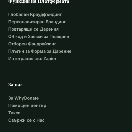
Функции на Платформата
Глобален Краудфъндинг
Персонализиран Брандинг
Повтарящи се Дарения
QR код и Заявки за Плащане
Отборен Фандрайзинг
Плъгин за Форма за Дарение
Интеграция със Zapier
За нас
За WhyDonate
Помощен център
Такси
Свържи се с Нас