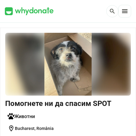
menu
search
Помогнете ни да спасим SPOT
Животни
location_on
Bucharest, România