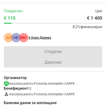
Повдигнат
Цел
€ 115
€ 1 400
8,2%
финансиран
AR
HE
MO
4
Хора Дариха
Сподели
Дарение
Организатор
Asociatia pentru Protectia Animalelor CARPE
Бенефициент
info
Asociatia pentru Protectia Animalelor CARPE
Банкови данни за изплащане