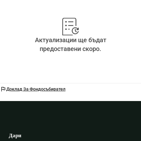
Актуализации ще бъдат
предоставени скоро.
flag
Доклад За Фондосъбирател
Дари