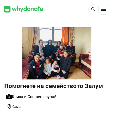
menu
search
Помогнете на семейството Залум
Криза и Спешен случай
location_on
Gaza