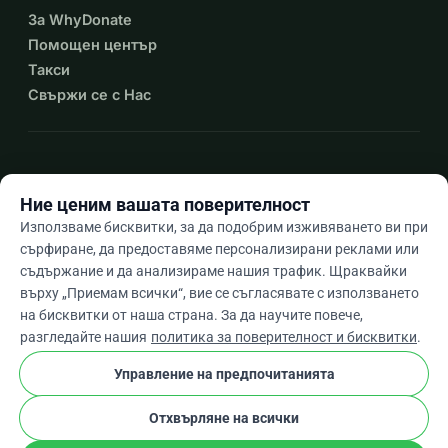
За WhyDonate
Помощен център
Такси
Свържи се с Нас
expand_more
Още ресурси
Ние ценим вашата поверителност
Използваме бисквитки, за да подобрим изживяването ви при
сърфиране, да предоставяме персонализирани реклами или
съдържание и да анализираме нашия трафик. Щраквайки
arrow_drop_down
Bg
върху „Приемам всички“, вие се съгласявате с използването
на бисквитки от наша страна. За да научите повече,
★★★★★
4,9 / 5 въз основа на 500+ отзива
разгледайте нашия
политика за поверителност и бисквитки
.
Управление на предпочитанията
© 2012–2026
WhyDonate
Поверителност и бисквитки
Отхвърляне на всички
cookie
Общи условия
Настройки На Бисквитките