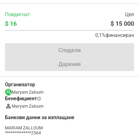
Повдигнат
Цел
$ 16
$ 15 000
0,1%
финансиран
Сподели
Дарение
Организатор
Maryam Zaloum
Бенефициент
info
Maryam Zaloum
Банкови данни за изплащане
MARIAM ZALLOUM
**************2564