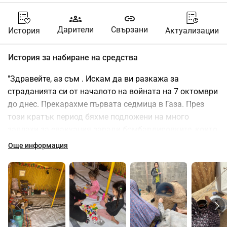
groups
link
Дарители
Свързани
История
Актуализации
История за набиране на средства
"Здравейте, аз съм . Искам да ви разкажа за 
страданията си от началото на войната на 7 октомври 
до днес. Прекарахме първата седмица в Газа. През 
този кратък период бяхме подложени на много 
заплахи за евакуация заради бомбардировките, които 
се случваха наблизо. След това, на 13 октомври, бяхме 
Още информация
изселени на юг от Газа, конкретно в района на 
Алзавайда. Спяхме в голям брой хора, 12 човека, на 
място 3 метра на 3 метра на мат на земята. Нямаше 
матраци или възглавници. Страдаме от липса на 
питейна вода и замърсяване на мястото, както и от 
пренаселеност и натовареност при използването на 