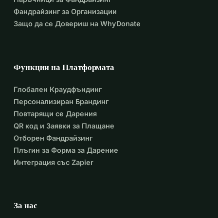
Фандрайзинг за Организации
Моля, дарете, за да помогнете на семейството ми да 
Защо да се Довериш на WhyDonate
оцелее в войната и да задоволи основните си нужди. 
Надяваме се на вашата помощ. Благодаря ви."
Функции на Платформата
Глобален Краудфъндинг
Персонализиран Брандинг
Повтарящи се Дарения
QR код и Заявки за Плащане
Отборен Фандрайзинг
Плъгин за Форма за Дарение
Интеграция със Zapier
За нас