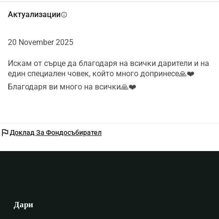
Актуализации
info
20 November 2025
Искам от сърце да благодаря на всички дарители и на
един специален човек, който много допринесе🙏❤️
Благодаря ви много на всички🙏❤️
flag
Доклад За Фондосъбирател
Дари