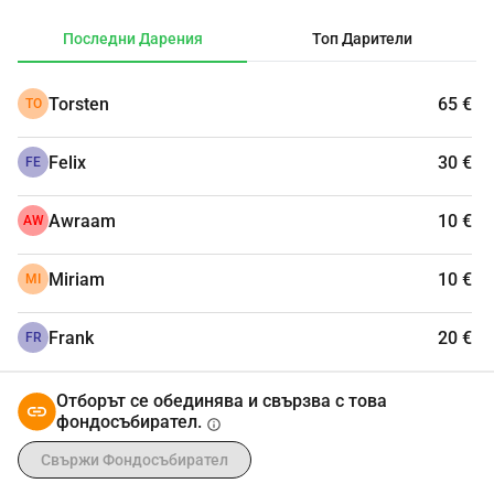
Последни Дарения
Топ Дарители
Torsten
65 €
TO
Felix
30 €
FE
Awraam
10 €
AW
Miriam
10 €
MI
Frank
20 €
FR
Отборът се обединява и свързва с това
фондосъбирател.
info
Свържи Фондосъбирател