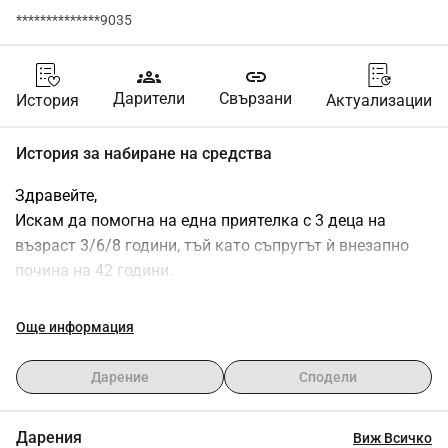
**************9035
groups
link
Дарители
Свързани
История
Актуализации
История за набиране на средства
Здравейте,
Искам да помогна на една приятелка с 3 деца на 
възраст 3/6/8 години, тъй като съпругът ѝ внезапно 
почина на 42 години.
Сега тя е сама с всички разходи, погребение, 
Още информация
завършване на къщата и много други... затова всяко, 
дори и най-малко дарение, наистина би помогнало
Дарение
Сподели
Искам от сърце да благодаря на всички дарители
Дарения
Виж Всичко