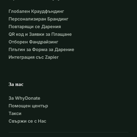
Глобален Краудфъндинг
Персонализиран Брандинг
Повтарящи се Дарения
QR код и Заявки за Плащане
Отборен Фандрайзинг
Плъгин за Форма за Дарение
Интеграция със Zapier
За нас
За WhyDonate
Помощен център
Такси
Свържи се с Нас