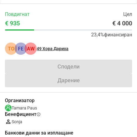
Повдигнат
Цел
€ 935
€ 4 000
23,4%
финансиран
TO
FE
AW
49
Хора Дариха
Сподели
Дарение
Организатор
Tamara Paus
Бенефициент
info
Sonja
Банкови данни за изплащане