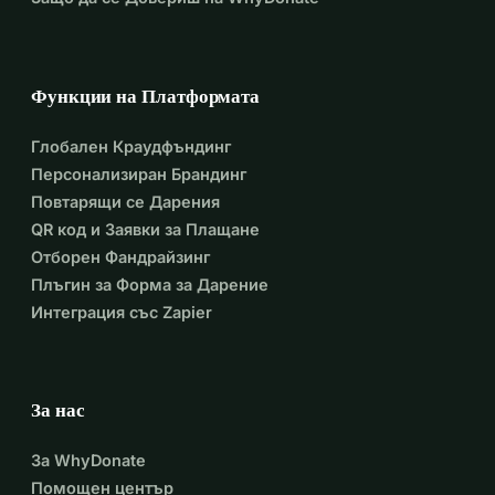
Функции на Платформата
Глобален Краудфъндинг
Персонализиран Брандинг
Повтарящи се Дарения
QR код и Заявки за Плащане
Отборен Фандрайзинг
Плъгин за Форма за Дарение
Интеграция със Zapier
За нас
За WhyDonate
Помощен център