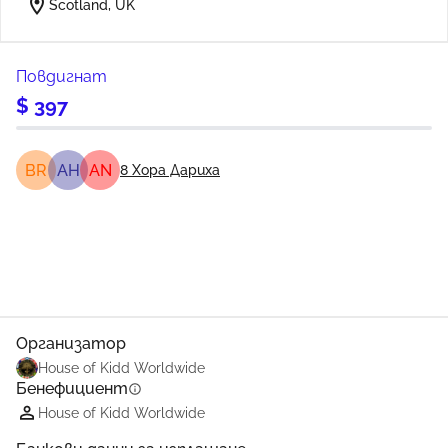
location_on
Scotland, UK
Повдигнат
$ 397
BR
АН
AN
8
Хора Дариха
Сподели
Дарение
Организатор
House of Kidd Worldwide
Бенефициент
info
House of Kidd Worldwide