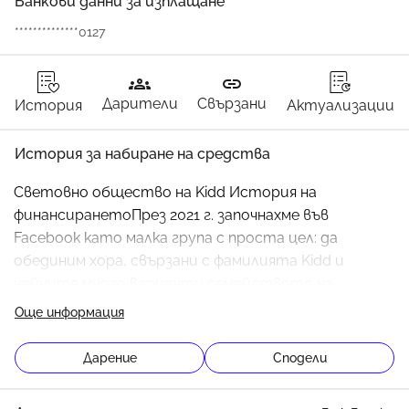
Банкови данни за изплащане
**************0127
groups
link
Дарители
Свързани
История
Актуализации
История за набиране на средства
Световно общество на Kidd История на 
финансиранетоПрез 2021 г. започнахме във 
Facebook като малка група с проста цел: да 
обединим хора, свързани с фамилията Kidd и 
нейните много варианти семейството на 
имената. Докато Kidd е най-често използваният 
Още информация
вариант, Обществото не е както е написано на 
опаковката ние не сме изцяло базирани на Kidd. 
Дарение
Сподели
Посрещаме и представяме всички варианти и 
свързани имена, свързани с общия източник и по-