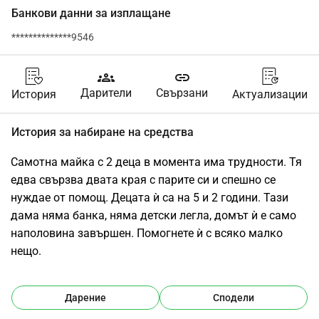
Банкови данни за изплащане
**************9546
groups
link
Дарители
Свързани
История
Актуализации
История за набиране на средства
Самотна майка с 2 деца в момента има трудности. Тя 
едва свързва двата края с парите си и спешно се 
нуждае от помощ. Децата ѝ са на 5 и 2 години. Тази 
дама няма банка, няма детски легла, домът ѝ е само 
наполовина завършен. Помогнете ѝ с всяко малко 
нещо.
Дарение
Сподели