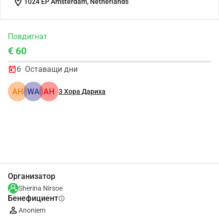
location_on
1024 EP Amsterdam, Netherlands
Повдигнат
€ 60
6
Оставащи дни
АН
WA
АН
3
Хора Дариха
Сподели
Дарение
Организатор
Sherina Nirsoe
Бенефициент
info
Anoniem