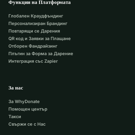
Функции на Платформата
Глобален Краудфъндинг
Персонализиран Брандинг
Повтарящи се Дарения
QR код и Заявки за Плащане
Отборен Фандрайзинг
Плъгин за Форма за Дарение
Интеграция със Zapier
За нас
За WhyDonate
Помощен център
Такси
Свържи се с Нас