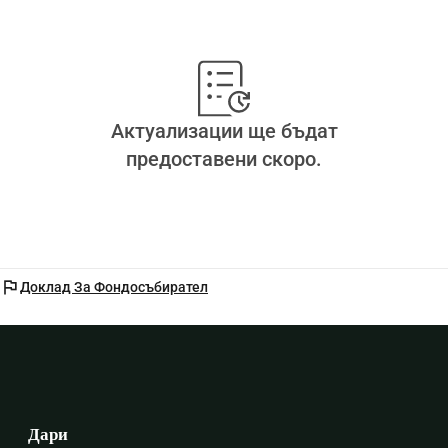
Актуализации ще бъдат
предоставени скоро.
flag
Доклад За Фондосъбирател
Дари