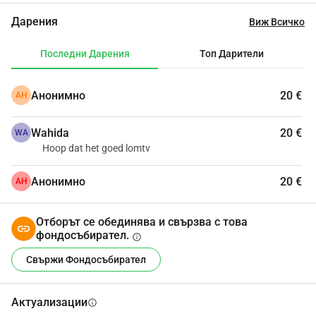
Дарения
Виж Всичко
Последни Дарения
Топ Дарители
Анонимно
20 €
АН
Wahida
20 €
WA
Hoop dat het goed lomtv
Анонимно
20 €
АН
Отборът се обединява и свързва с това
фондосъбирател.
info
Свържи Фондосъбирател
Актуализации
info