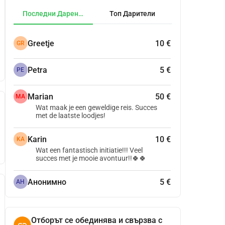
Последни Дарения
Топ Дарители
Greetje
10 €
GR
Petra
5 €
PE
Marian
50 €
MA
Wat maak je een geweldige reis. Succes
met de laatste loodjes!
Karin
10 €
KA
Wat een fantastisch initiatie!!! Veel
succes met je mooie avontuur!!🍀🍀
Анонимно
5 €
АН
Отборът се обединява и свързва с