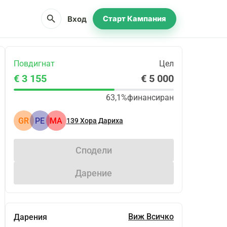
search
Вход
Старт Кампания
Повдигнат
Цел
€ 3 155
€ 5 000
63,1%
финансиран
GR
PE
MA
139
Хора Дариха
Сподели
Дарение
Виж Всичко
Дарения