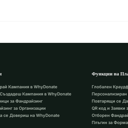
 те имат нужда от това (те дори се почувстваха малко 
децата ;) а защото децата го заслужават.
, притежават огромна устойчивост и намират радост в 
 водна битка предизвиква най-голямата усмивка на 
лза на това семейство. За децата, които живеят тук. За 
азад на незабравимо преживяване в трудни моменти.
 всяка блистер, която мога да получа в бъдеще, ще си 
и
Функции на Пл
рай Кампания в WhyDonate
Глобален Крауд
 Създадеш Кампания в WhyDonate
Персонализиран 
ици за Фандрайзинг
Повтарящи се Д
йзинг за Организации
QR код и Заявки
а се Довериш на WhyDonate
Отборен Фандра
Плъгин за Форма