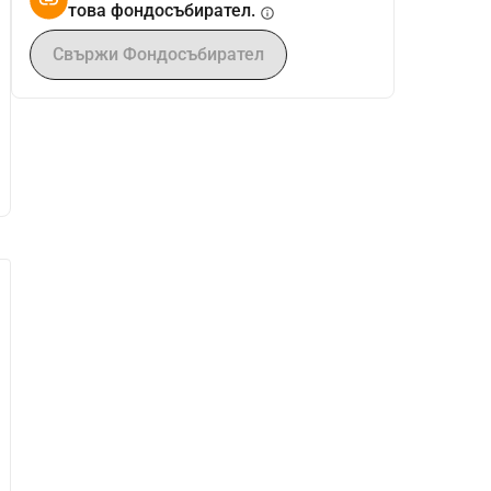
това фондосъбирател.
info
Свържи Фондосъбирател