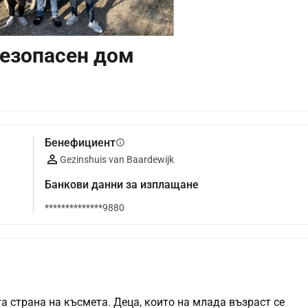
безопасен дом
Бенефициент
info
Gezinshuis van Baardewijk
Банкови данни за изплащане
**************9880
а страна на късмета. Деца, които на млада възраст се 