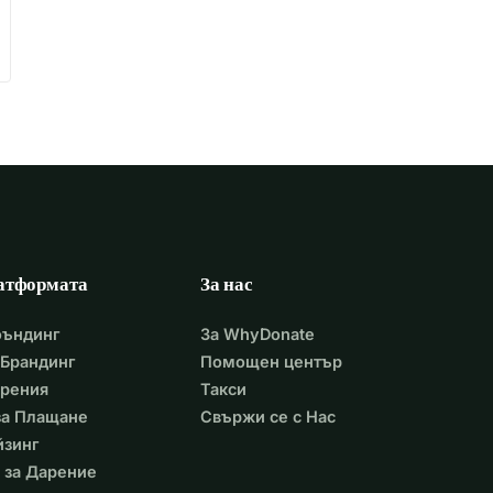
атформата
За нас
фъндинг
За WhyDonate
Брандинг
Помощен център
арения
Такси
 за Плащане
Свържи се с Нас
йзинг
 за Дарение