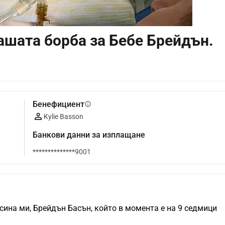
ашата борба за Бебе Брейдън.
Бенефициент
info
Kylie Basson
Банкови данни за изплащане
**************9001
ина ми, Брейдън Басън, който в момента е на 9 седмици 