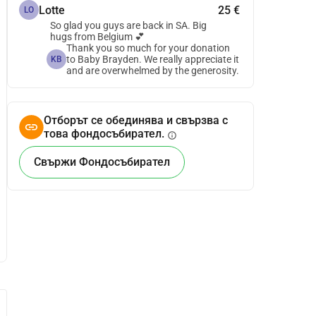
Lotte
25 €
LO
So glad you guys are back in SA. Big
hugs from Belgium 💕
Thank you so much for your donation
to Baby Brayden. We really appreciate it
KB
and are overwhelmed by the generosity.
Отборът се обединява и свързва с
това фондосъбирател.
info
Свържи Фондосъбирател