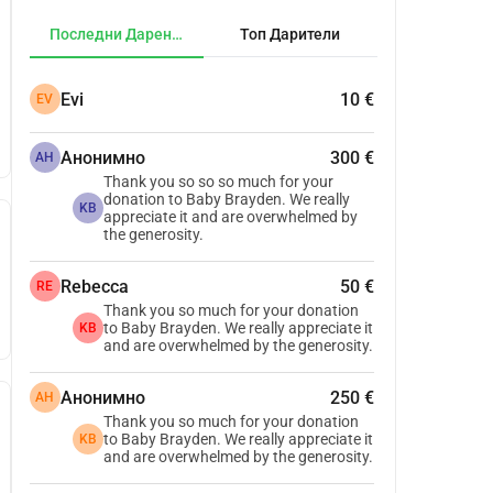
Последни Дарения
Топ Дарители
Evi
10 €
EV
Анонимно
300 €
АН
Thank you so so so much for your
donation to Baby Brayden. We really
KB
appreciate it and are overwhelmed by
the generosity.
Rebecca
50 €
RE
Thank you so much for your donation
to Baby Brayden. We really appreciate it
KB
and are overwhelmed by the generosity.
Анонимно
250 €
АН
Thank you so much for your donation
to Baby Brayden. We really appreciate it
KB
and are overwhelmed by the generosity.