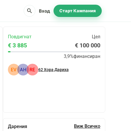
search
Вход
Старт Кампания
Повдигнат
Цел
€ 3 885
€ 100 000
3,9%
финансиран
EV
АН
RE
62
Хора Дариха
Сподели
Дарение
Виж Всичко
Дарения