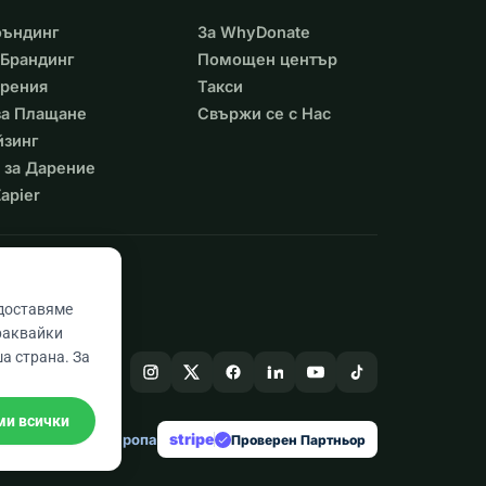
фъндинг
За WhyDonate
Брандинг
Помощен център
арения
Такси
 за Плащане
Свържи се с Нас
йзинг
 за Дарение
apier
едоставяме
раквайки
а страна. За
ми всички
stripe
Създадено в Европа
★
Проверен Партньор
check