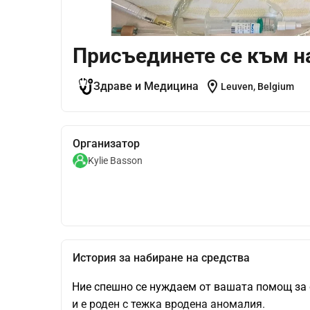
Присъединете се към н
location_on
Здраве и Медицина
Leuven, Belgium
Организатор
Kylie Basson
История за набиране на средства
Ние спешно се нуждаем от вашата помощ за с
и е роден с тежка вродена аномалия.