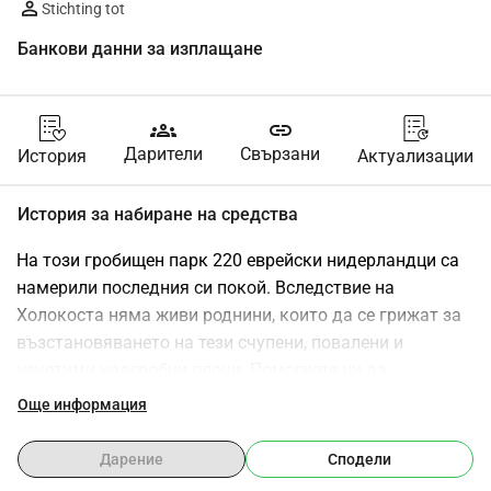
Stichting tot
Банкови данни за изплащане
groups
link
Дарители
Свързани
История
Актуализации
История за набиране на средства
На този гробищен парк 220 еврейски нидерландци са 
намерили последния си покой. Вследствие на 
Холокоста няма живи роднини, които да се грижат за 
възстановяването на тези счупени, повалени и 
нечетими надгробни плочи. Помогнете ни да 
възстановим 41 надгробни паметника по скромен и 
Още информация
отговорен начин.
На еврейското гробище в Оверфин има общо 220 
Дарение
Сподели
погребани и около 120 надгробни паметника с 