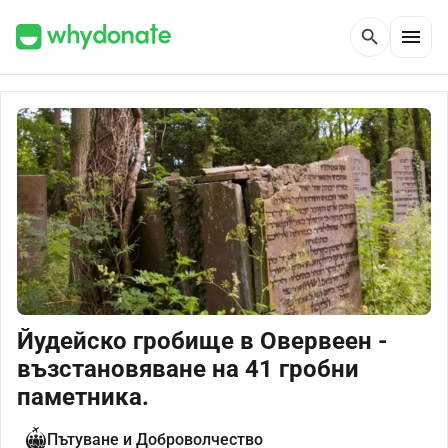
menu
search
Йудейско гробище в Овервеен -
възстановяване на 41 гробни
паметника.
Пътуване и Доброволчество