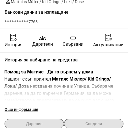
Matthias Müller / Kid Gringo / Loki / Dose
Банкови данни за изплащане
**************7768
groups
link
Дарители
Свързани
История
Актуализации
История за набиране на средства
Помощ за Матияс - Да го върнем у дома
Нашият скъп приятел 
Матияс Мюлер/ Kid Gringo/ 
Локи/ Доза
 неотдавна почина в Уганда. Събираме 
дарения, за да го върнем в Германия, за да може 
семейството и приятелите му да се сбогуват с него.
Организираме този фонд raiser 
от името на 
Още информация
семейството му
 - майка му, баща му и сестра му, 
които в момента не могат сами да се погрижат за 
Дарение
Сподели