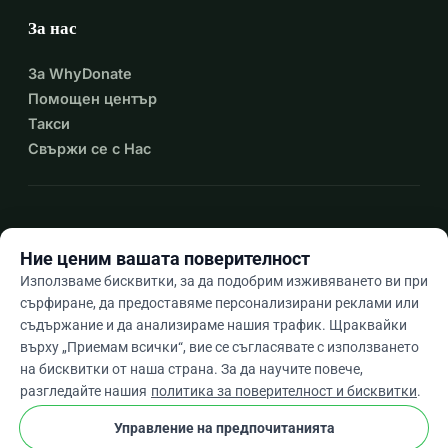
За нас
За WhyDonate
Помощен център
Такси
Свържи се с Нас
expand_more
Още ресурси
Ние ценим вашата поверителност
Използваме бисквитки, за да подобрим изживяването ви при
сърфиране, да предоставяме персонализирани реклами или
съдържание и да анализираме нашия трафик. Щраквайки
arrow_drop_down
Bg
върху „Приемам всички“, вие се съгласявате с използването
на бисквитки от наша страна. За да научите повече,
★★★★★
4,9 / 5 въз основа на 500+ отзива
разгледайте нашия
политика за поверителност и бисквитки
.
Управление на предпочитанията