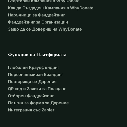
Стартирай Кампания в WhyDonate
институт при завръщането и пристигането на Матияс в 
Как да Създадеш Кампания в WhyDonate
Лайпциг
Наръчници за Фандрайзинг
Фандрайзинг за Организации
Защо да се Довериш на WhyDonate
2521,71 на Пол Райтц
 Разходи за пътуване (обратен полет, настаняване на 
място, документи за пренасяне на урната в ръчния 
Функции на Платформата
багаж, SIM карта и такси в чужбина)
Глобален Краудфъндинг
Персонализиран Брандинг
Повтарящи се Дарения
Извършено е плащане от 20.983,05 на 03.04.25, за да се 
QR код и Заявки за Плащане
покрият текущите разходи.
Отборен Фандрайзинг
Всички тези суми вече са платени и преведени от 
Плъгин за Форма за Дарение
сметката на Ерик Ципфел.
Интеграция със Zapier