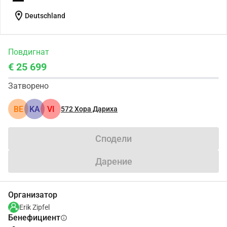
location_on
Deutschland
Повдигнат
€ 25 699
Затворено
BE
KA
VI
572
Хора Дариха
Сподели
Дарение
Организатор
Erik Zipfel
Бенефициент
info