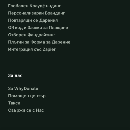
Глобален Краудфъндинг
Персонализиран Брандинг
Повтарящи се Дарения
QR код и Заявки за Плащане
Отборен Фандрайзинг
Плъгин за Форма за Дарение
Интеграция със Zapier
За нас
За WhyDonate
Помощен център
Такси
Свържи се с Нас