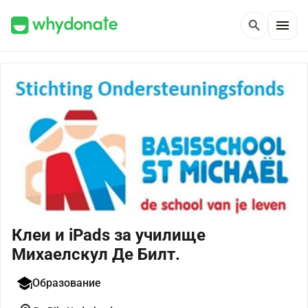
menu
search
Клеи и iPads за училище
Михаелскул Де Билт.
Образование