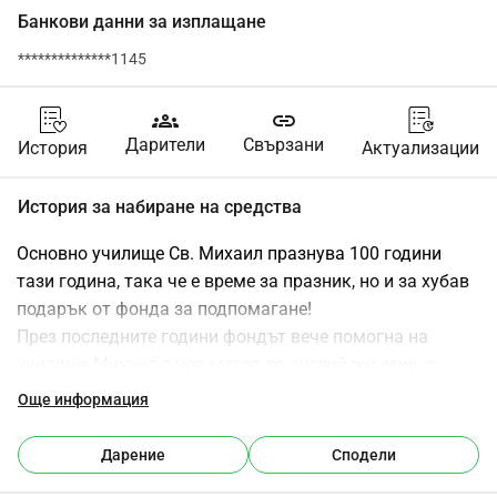
Банкови данни за изплащане
**************1145
groups
link
Дарители
Свързани
История
Актуализации
История за набиране на средства
Основно училище Св. Михаил празнува 100 години 
тази година, така че е време за празник, но и за хубав 
подарък от фонда за подпомагане!
През последните години фондът вече помогна на 
училище Михаил с нов метод по английски език, с 
пълна реконструкция на училищния двор и с 
Още информация
осигуряване на музикално обучение чрез комплект от 
инструменти.
Дарение
Сподели
Тази година имаме 2 цели, които искаме да постигнем: