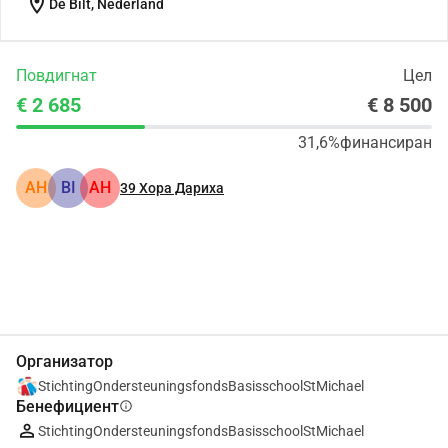
location_on
De Bilt, Nederland
Повдигнат
Цел
€ 2 685
€ 8 500
31,6%
финансиран
АН
BI
АН
39
Хора Дариха
Сподели
Дарение
Организатор
StichtingOndersteuningsfondsBasisschoolStMichael
Бенефициент
info
StichtingOndersteuningsfondsBasisschoolStMichael