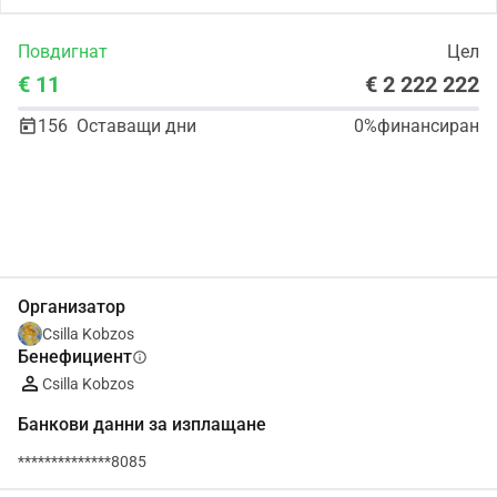
Повдигнат
Цел
€ 11
€ 2 222 222
156
Оставащи дни
0%
финансиран
Сподели
Дарение
Организатор
Csilla Kobzos
Бенефициент
info
Csilla Kobzos
Банкови данни за изплащане
**************8085