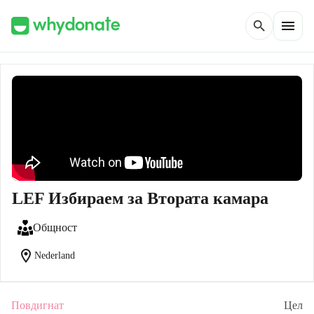
menu
search
LEF Избираем за Втората камара
Общност
location_on
Nederland
Повдигнат
Цел