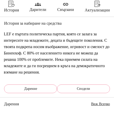
groups
link
Дарители
Свързани
История
Актуализации
История за набиране на средства
LEF е пъртата политическа партия, която се залага за 
интересите на младежите, децата и бъдещите поколения. С 
твоята подкрепа носим въображение, игривост и смелост до 
Биненхоф. С 80% от населението никога не можеш да 
решиш 100% от проблемите. Нека приемем силата на 
младежите и да ги посрещнем в кръга на демократичното 
вземане на решения.
Дарение
Сподели
Дарения
Виж Всичко