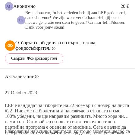
Анонимно
20 €
АН
Beste donateur, In het verleden heb jij aan LEF gedoneerd,
dank daarvoor! We zijn weer verkiesbaar. Help jij ons de
LG
nieuwe generatie een stem te geven? Ga naar lef.nl/doneer.
Dank voor jouw steun!
Отборът се обединява и свързва с това
фондосъбирател.
info
Свържи Фондосъбирател
Актуализации
info
27 October 2023
LEF е кандидат за изборите на 22 ноември с номер на листа
#22! Ние сме на бюлетината навсякъде в страната и сме
100% убедени, че ще направим разликата. Много хора ни
намират в Стемвайзер и нашата изключително силна
партийна програма е оценена от мнозина. Сега е важно да
Благодарим на всички дарители, които до момента щедро са
съберем колкото се може повече средства, за да увеличим