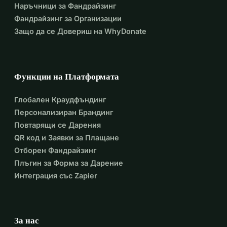
Наръчници за Фандрайзинг
Фандрайзинг за Организации
Защо да се Довериш на WhyDonate
Функции на Платформата
Глобален Краудфъндинг
Персонализиран Брандинг
Повтарящи се Дарения
QR код и Заявки за Плащане
Отборен Фандрайзинг
Плъгин за Форма за Дарение
Интеграция със Zapier
За нас