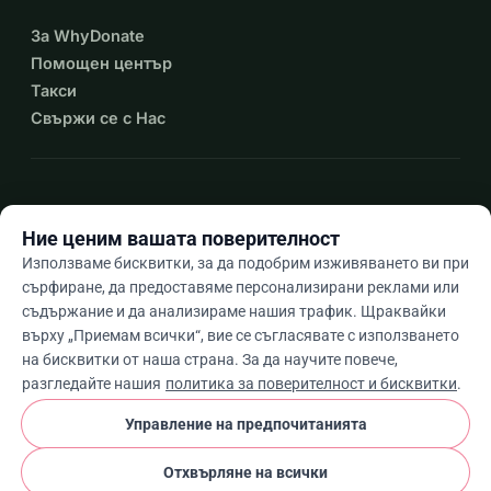
За WhyDonate
Помощен център
Такси
Свържи се с Нас
expand_more
Още ресурси
Ние ценим вашата поверителност
Използваме бисквитки, за да подобрим изживяването ви при
сърфиране, да предоставяме персонализирани реклами или
съдържание и да анализираме нашия трафик. Щраквайки
arrow_drop_down
Bg
върху „Приемам всички“, вие се съгласявате с използването
на бисквитки от наша страна. За да научите повече,
★★★★★
4,9 / 5 въз основа на 500+ отзива
разгледайте нашия
политика за поверителност и бисквитки
.
Управление на предпочитанията
© 2012–2026
WhyDonate
Поверителност и бисквитки
Отхвърляне на всички
cookie
Общи условия
Настройки На Бисквитките