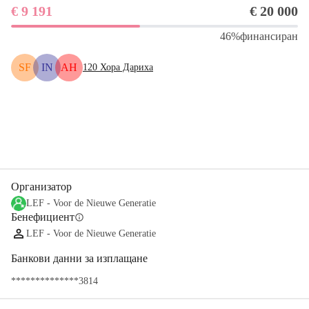
€ 9 191
€ 20 000
46%
финансиран
SF
IN
АН
120
Хора Дариха
Сподели
Дарение
Организатор
LEF - Voor de Nieuwe Generatie
Бенефициент
info
LEF - Voor de Nieuwe Generatie
Банкови данни за изплащане
**************3814