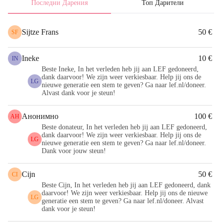
Последни Дарения
Топ Дарители
Sijtze Frans
50 €
SF
Ineke
10 €
IN
Beste Ineke, In het verleden heb jij aan LEF gedoneerd,
dank daarvoor! We zijn weer verkiesbaar. Help jij ons de
LG
nieuwe generatie een stem te geven? Ga naar lef.nl/doneer.
Alvast dank voor je steun!
Анонимно
100 €
АН
Beste donateur, In het verleden heb jij aan LEF gedoneerd,
dank daarvoor! We zijn weer verkiesbaar. Help jij ons de
LG
nieuwe generatie een stem te geven? Ga naar lef.nl/doneer.
Dank voor jouw steun!
Cijn
50 €
CI
Beste Cijn, In het verleden heb jij aan LEF gedoneerd, dank
daarvoor! We zijn weer verkiesbaar. Help jij ons de nieuwe
LG
generatie een stem te geven? Ga naar lef.nl/doneer. Alvast
dank voor je steun!