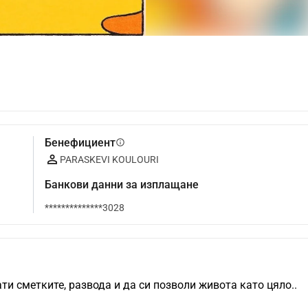
Бенефициент
info
PARASKEVI KOULOURI
Банкови данни за изплащане
**************3028
ти сметките, развода и да си позволи живота като цяло..