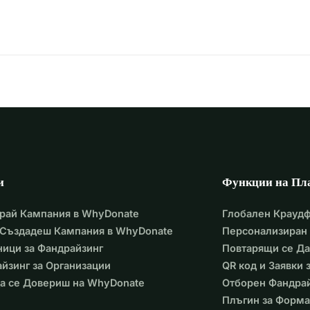
и
Функции на Пл
рай Кампания в WhyDonate
Глобален Крауд
 Създадеш Кампания в WhyDonate
Персонализиран 
ици за Фандрайзинг
Повтарящи се Д
йзинг за Организации
QR код и Заявки
а се Довериш на WhyDonate
Отборен Фандра
Плъгин за Форма