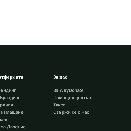
атформата
За нас
фъндинг
За WhyDonate
Брандинг
Помощен център
арения
Такси
 за Плащане
Свържи се с Нас
йзинг
 за Дарение