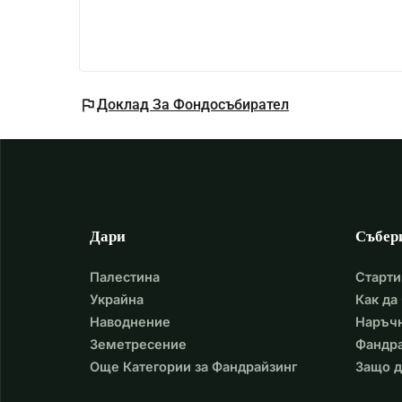
flag
Доклад За Фондосъбирател
Дари
Събер
Палестина
Старти
Украйна
Как да
Наводнение
Наръчн
Земетресение
Фандра
Още Категории за Фандрайзинг
Защо д