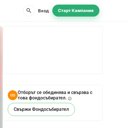
search
Вход
Старт Кампания
Сподели
Дарение
Отборът се обединява и свързва с
това фондосъбирател.
info
Свържи Фондосъбирател