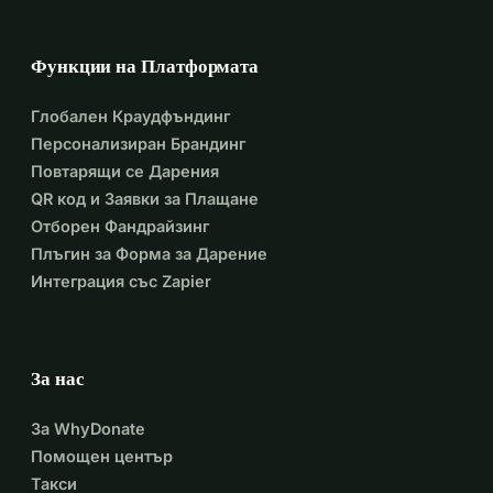
Функции на Платформата
Глобален Краудфъндинг
Персонализиран Брандинг
Повтарящи се Дарения
QR код и Заявки за Плащане
Отборен Фандрайзинг
Плъгин за Форма за Дарение
Интеграция със Zapier
За нас
За WhyDonate
Помощен център
Такси