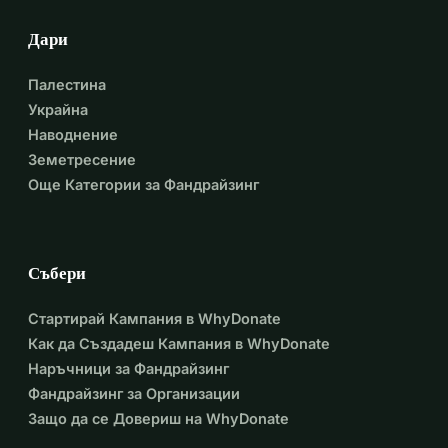
Дари
Палестина
Украйна
Наводнение
Земетресение
Още Категории за Фандрайзинг
Събери
Стартирай Кампания в WhyDonate
Как да Създадеш Кампания в WhyDonate
Наръчници за Фандрайзинг
Фандрайзинг за Организации
Защо да се Довериш на WhyDonate