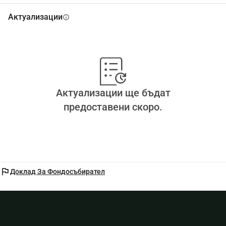
Актуализации
info
Актуализации ще бъдат
предоставени скоро.
flag
Доклад За Фондосъбирател