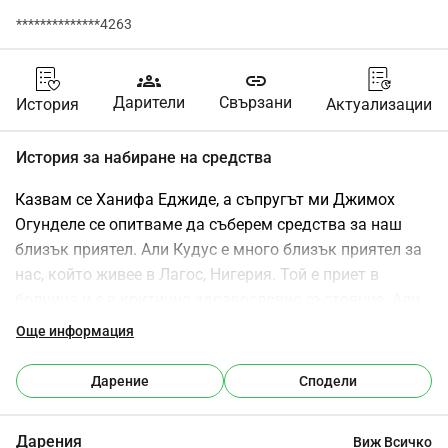
**************4263
groups
link
Дарители
Свързани
История
Актуализации
История за набиране на средства
Казвам се Ханифа Еджиде, а съпругът ми Джимох 
Огунделе се опитваме да съберем средства за наш 
близък приятел. Али Кудус е много близък приятел за 
нас, който живее в Лагос, Нигерия. Той е приет в 
болница и е в критично здравословно състояние. Али 
преминава през труден период с операцията на крака 
Още информация
си поради тежка инфекция. Това здравословно 
състояние започна през 2005 г., когато имаше 
Дарение
Сподели
автомобилна катастрофа в деня на сватбата си 
(Никах), което доведе до операция на крака и 
Дарения
Виж Всичко