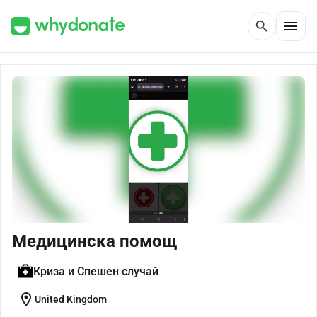
menu
search
Медицинска помощ
Криза и Спешен случай
location_on
United Kingdom