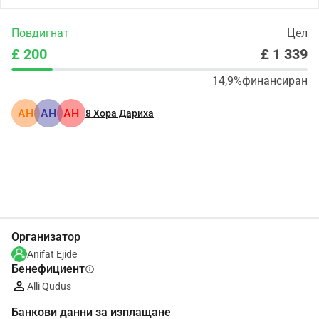
Повдигнат
Цел
£ 200
£ 1 339
14,9%
финансиран
АН
АН
АН
8
Хора Дариха
Сподели
Дарение
Организатор
Anifat Ejide
Бенефициент
info
Alli Qudus
Банкови данни за изплащане