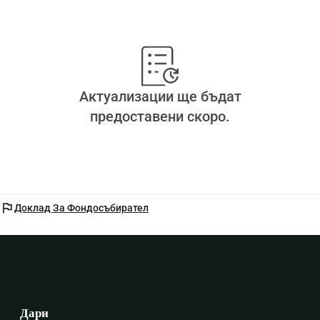
Актуализации ще бъдат
предоставени скоро.
flag
Доклад За Фондосъбирател
Дари