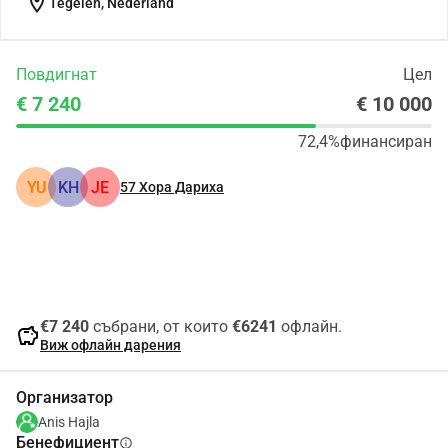
location_on
Tegelen, Nederland
Повдигнат
Цел
€ 7 240
€ 10 000
72,4%
финансиран
YU
KH
JE
57
Хора Дариха
Сподели
Дарение
€7 240
събрани, от които
€6241
офлайн.
savings
Виж офлайн дарения
Организатор
Anis Hajla
Бенефициент
info