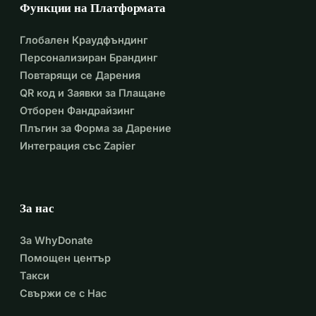
Функции на Платформата
Глобален Краудфъндинг
Персонализиран Брандинг
Повтарящи се Дарения
QR код и Заявки за Плащане
Отборен Фандрайзинг
Плъгин за Форма за Дарение
Интеграция със Zapier
За нас
За WhyDonate
Помощен център
Такси
Свържи се с Нас