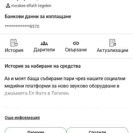
moskee elfath tegelen
Банкови данни за изплащане
**************8570
groups
link
Дарители
Свързани
История
Актуализации
История за набиране на средства
Аз и моят баща събираме пари чрез нашите социални 
медийни платформи за ново звуково оборудване в 
джамията Ел Фатх в Тегелен.
Нашата цел е да осигурим ясно и добро звучене преди 
предстоящия Рамазан, както за мъжкото, така и за 
Още информация
женското пространство, така че всеки да може да 
следи молитвата и имама.
Дарение
Сподели