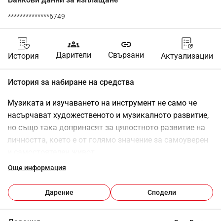
**************6749
groups
link
Дарители
Свързани
История
Актуализации
История за набиране на средства
Музиката и изучаването на инструмент не само че 
насърчават художественото и музикалното развитие, 
но също така допринасят за цялостното развитие на 
личността, което е от голямо значение за самоуверен 
и самостоятелен живот.
Урокът по музика може да има множество 
Още информация
положителни въздействия върху развитието на деца и 
младежи. Ето някои от най-важните предимства:
Дарение
Сподели
1. 
Насърчаване на собствената инициатива:
Изучаването на инструмент изисква ангажимент и 