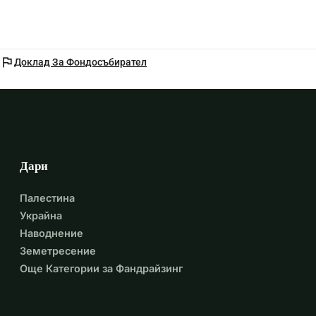
flag
Доклад За Фондосъбирател
Дари
Палестина
Украйна
Наводнение
Земетресение
Още Категории за Фандрайзинг