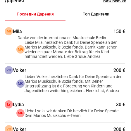
Дарения
Виж Всичко
собствена инициатива. Децата и младежите учат как 
да си поставят цели, да тренират редовно и 
Последни Дарения
Топ Дарители
самостоятелно да решават проблеми. Това допринася 
за развитието на отговорност и дисциплина.
Mila
150 €
MI
2. 
Развитие на готовността за постижения:
 Музиката 
Danke von der internationalen Musikschule Berlin
често изисква упорита работа и постоянство, за да се 
Liebe Mila, herzlichen Dank für Deine Spende an den
подобрят уменията и да се постигнат напредък. 
Marios Musikschule Sozialfonds. Damit kann schon
MG
wieder ein paar Monate der Beitrag für ein Kind
Предизвикателствата при изучаването на инструмент 
mitfinanziert werden. Liebe Grüße, Andrea
насърчават положителна работна нагласа и готовност 
за усилия, за да се постигнат поставените цели.
Volker
200 €
VO
3. 
Насърчаване на издръжливост:
 Урокът по музика 
Lieber Volker, herzlichen Dank für Deine Spende an den
Marios Musikschule Sozialfonds. Mit Deiner
изисква редовно упражнение в продължение на дълъг 
MG
Unterstützung ist die Förderung von Kindern und
период от време. Това помага за развиването на 
Jugendlichen weiterhin gesichert. Herzlichst, Andrea
издръжливост и постоянство, което е полезно и в 
Lydia
30 €
LY
други области на живота.
Liebe Lydia, wir danken Dir herzlich für Deine Spende!
4. 
Увеличаване на способността за концентрация:
MG
Dein Marios Musikschule-Team
Свиренето на инструмент изисква концентрация и 
внимание към детайли като ноти, ритъм и техника. 
Volker
200 €
VO