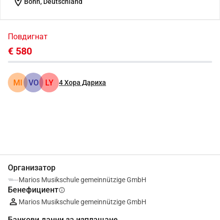
location_on
Bonn, Deutschland
Повдигнат
€ 580
MI
VO
LY
4
Хора Дариха
Сподели
Дарение
Организатор
Marios Musikschule gemeinnützige GmbH
Бенефициент
info
Marios Musikschule gemeinnützige GmbH
Банкови данни за изплащане