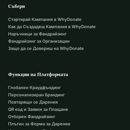
Събери
Стартирай Кампания в WhyDonate
Как да Създадеш Кампания в WhyDonate
Наръчници за Фандрайзинг
Фандрайзинг за Организации
Защо да се Довериш на WhyDonate
Функции на Платформата
Глобален Краудфъндинг
Персонализиран Брандинг
Повтарящи се Дарения
QR код и Заявки за Плащане
Отборен Фандрайзинг
Плъгин за Форма за Дарение