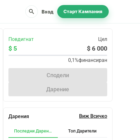
search
Вход
Старт Кампания
Повдигнат
Цел
$ 5
$ 6 000
0,1%
финансиран
Сподели
Дарение
Виж Всичко
Дарения
Последни Дарения
Топ Дарители