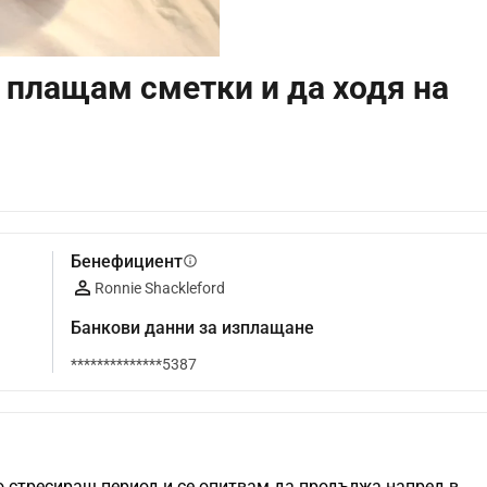
 плащам сметки и да ходя на
Бенефициент
info
Ronnie Shackleford
Банкови данни за изплащане
**************5387
 стресиращ период и се опитвам да продължа напред в 