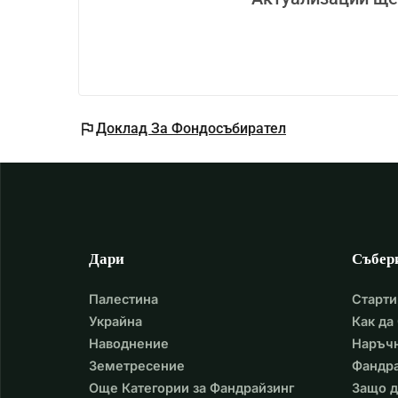
flag
Доклад За Фондосъбирател
Дари
Събер
Палестина
Старти
Украйна
Как да
Наводнение
Наръчн
Земетресение
Фандра
Още Категории за Фандрайзинг
Защо д