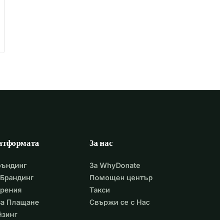
атформата
За нас
фъндинг
За WhyDonate
Брандинг
Помощен център
арения
Такси
 за Плащане
Свържи се с Нас
йзинг