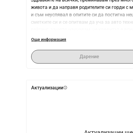
живота и да направя родителите си горди с м
и съм неуспявал в опитите си да постигна не
сметките си и се опитвам да уча за авто тех
рейтинг, защото научавам, че кредитът е вси
благодарен.
Още информация
Дарение
Актуализации
info
Актуализации ще