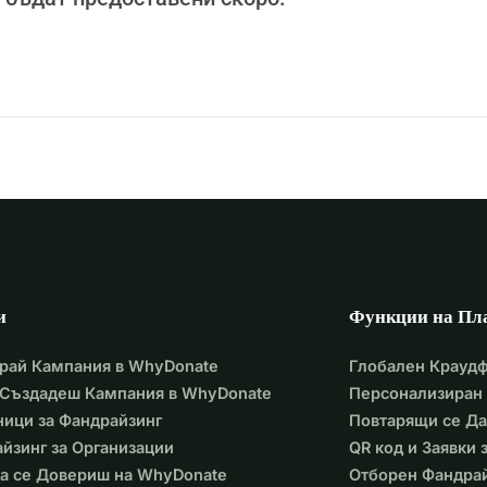
и
Функции на Пл
рай Кампания в WhyDonate
Глобален Крауд
 Създадеш Кампания в WhyDonate
Персонализиран 
ици за Фандрайзинг
Повтарящи се Д
йзинг за Организации
QR код и Заявки
а се Довериш на WhyDonate
Отборен Фандра