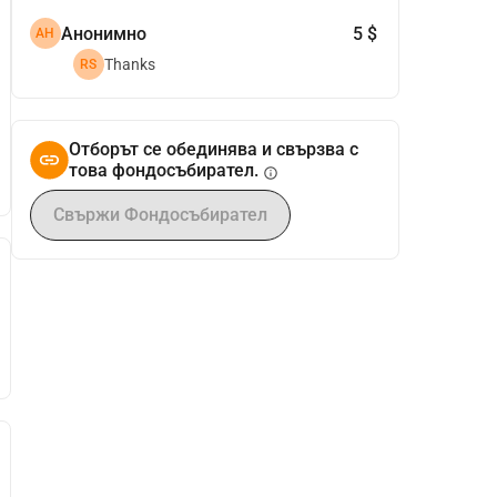
Анонимно
5 $
АН
Thanks
RS
Отборът се обединява и свързва с
това фондосъбирател.
info
Свържи Фондосъбирател