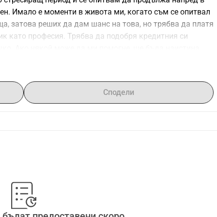
ен. Имало е моменти в живота ми, когато съм се опитвал 
ща, затова реших да дам шанс на това, но трябва да платя 
ник като професия. Трябва да подобря кредитния си 
чко. Ако някой може да ми помогне, ще бъда наистина 
Сподели
 бъдат предоставени скоро.