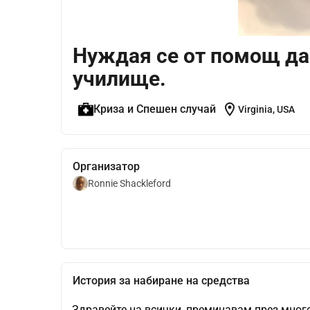
Нуждая се от помощ да
училище.
location_on
Криза и Спешен случай
Virginia, USA
Организатор
Ronnie Shackleford
История за набиране на средства
Здравейте на всички, преминавам през много