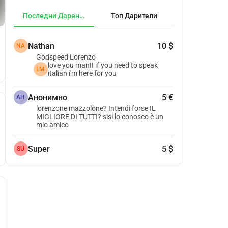
Последни Дарения
Топ Дарители
Nathan
10 $
NA
Godspeed Lorenzo
love you man!! if you need to speak
LM
italian i'm here for you
Анонимно
5 €
АН
lorenzone mazzolone? Intendi forse IL
MIGLIORE DI TUTTI? sisi lo conosco è un
mio amico
Super
5 $
SU