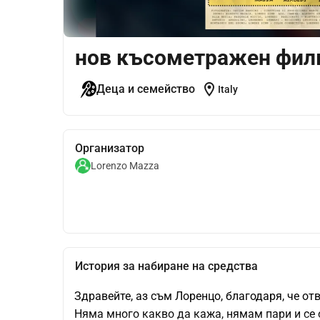
нов късометражен фил
location_on
Деца и семейство
Italy
Организатор
Lorenzo Mazza
История за набиране на средства
Здравейте, аз съм Лоренцо, благодаря, че от
Няма много какво да кажа, нямам пари и се о