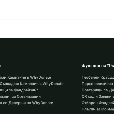
и
Функции на Пл
рай Кампания в WhyDonate
Глобален Крауд
 Създадеш Кампания в WhyDonate
Персонализиран 
ици за Фандрайзинг
Повтарящи се Д
йзинг за Организации
QR код и Заявки
а се Довериш на WhyDonate
Отборен Фандра
Плъгин за Форма