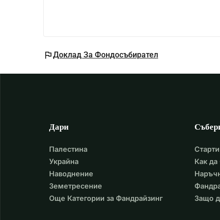
flag
Доклад За Фондосъбирател
Дари
Събер
Палестина
Старти
Украйна
Как да
Наводнение
Наръчн
Земетресение
Фандра
Още Категории за Фандрайзинг
Защо д