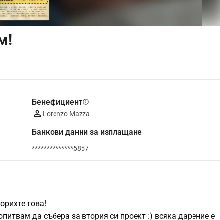
м!
Бенефициент
info
Lorenzo Mazza
Банкови данни за изплащане
**************5857
ворихте това!
питвам да събера за втория си проект :) всяка дарение е 