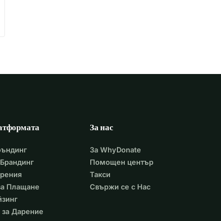
атформата
За нас
фъндинг
За WhyDonate
Брандинг
Помощен център
арения
Такси
 за Плащане
Свържи се с Нас
йзинг
 за Дарение