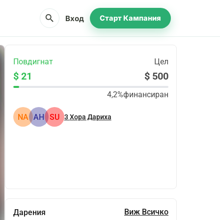
search
Вход
Старт Кампания
Повдигнат
Цел
$ 21
$ 500
4,2%
финансиран
NA
АН
SU
3
Хора Дариха
Сподели
Дарение
Виж Всичко
Дарения