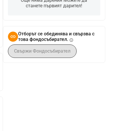
Още няма дарения Можете да
станете първият дарител!
Отборът се обединява и свързва с
това фондосъбирател.
info
Свържи Фондосъбирател