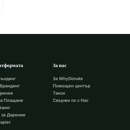
атформата
За нас
фъндинг
За WhyDonate
Брандинг
Помощен център
арения
Такси
 за Плащане
Свържи се с Нас
йзинг
 за Дарение
apier