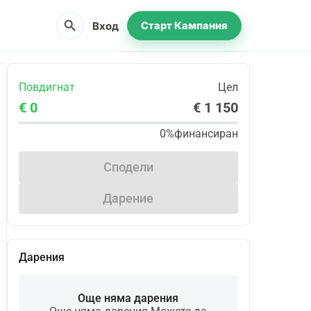
search
Вход
Старт Кампания
Повдигнат
Цел
€ 0
€ 1 150
0%
финансиран
Сподели
Дарение
Дарения
Още няма дарения