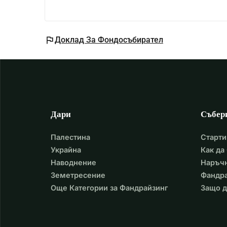
flag
Доклад За Фондосъбирател
Дари
Събер
Палестина
Старти
Украйна
Как да
Наводнение
Наръчн
Земетресение
Фандра
Още Категории за Фандрайзинг
Защо д