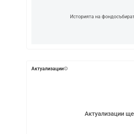
Историята на фондосъбирате
Актуализации
info
Актуализации ще