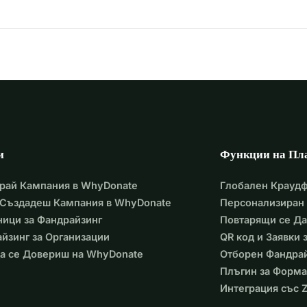
и
Функции на Пл
рай Кампания в WhyDonate
Глобален Крауд
 Създадеш Кампания в WhyDonate
Персонализиран 
ици за Фандрайзинг
Повтарящи се Д
йзинг за Организации
QR код и Заявки
а се Довериш на WhyDonate
Отборен Фандра
Плъгин за Форма
Интеграция със Z