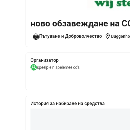
ново обзавеждане на C
location_on
Пътуване и Доброволчество
Buggenhou
Организатор
speelplein spelemee cc's
История за набиране на средства