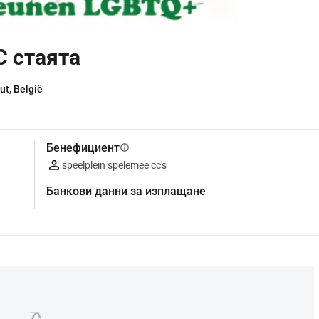
C стаята
t, België
Бенефициент
info
speelplein spelemee cc's
Банкови данни за изплащане