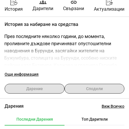
groups
link
Дарители
Свързани
История
Актуализации
История за набиране на средства
През последните няколко години, до момента, 
проливните дъждове причиняват опустошителни 
наводнения в Бурунди, засягайки жителите на 
Бужумбура, столицата на Бурунди, особено ниските 
райони като Бутерере, Каджава и градчето Гатумба.
Съвсем наскоро, тежките наводнения принудиха 
Още информация
стотици семейства да се преместят от Гатумба, 
периферна зона на провинция Бужумбура, 
Дарение
Сподели
разположена на брега на езерото Танганайка и река 
Русизи.
Дарения
Виж Всичко
Броят на хората, които бяха принудени да напуснат 
домовете си заради наводненията, е близо 20 000 
Последни Дарения
Топ Дарители
само за няколко седмици.