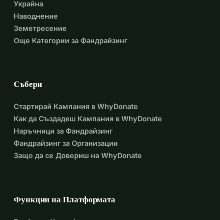
Украйна
- Продукти от първа необходимост, хигиенни 
Наводнение
принадлежности, дрехи, хигиенни комплекти и 
Земетресение
нехранителни стоки, които могат да подкрепят едно 
Още Категории за Фандрайзинг
семейство за един месец - $20 000
- Училищна униформа и канцеларски материали за 200 
ученици - $810
- Общо $20 810
Събери
Ще сме много благодарни, ако споделите това с ваши 
семейства, приятели и колеги.
Стартирай Кампания в WhyDonate
Моля, не се колебайте да ни пишете на имейл, ако 
Как да Създадеш Кампания в WhyDonate
имате въпроси: migisherna@yahoo.fr
Наръчници за Фандрайзинг
Благодарим ви много за помощта и състраданието 
Фандрайзинг за Организации
към хората в Бурунди!
Защо да се Довериш на WhyDonate
Функции на Платформата