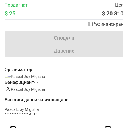
Повдигнат
Цел
$ 25
$ 20 810
0,1%
финансиран
Сподели
Дарение
Организатор
Pascal Joy Migisha
Бенефициент
info
Pascal Joy Migisha
Банкови данни за изплащане
Pascal Joy Migisha
**************9113