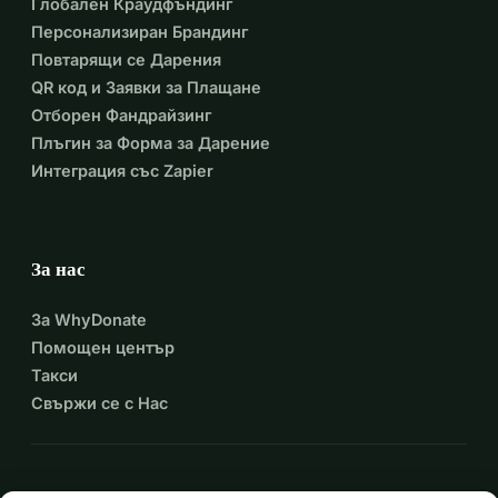
Глобален Краудфъндинг
Персонализиран Брандинг
Повтарящи се Дарения
QR код и Заявки за Плащане
Отборен Фандрайзинг
Плъгин за Форма за Дарение
Интеграция със Zapier
За нас
За WhyDonate
Помощен център
Такси
Свържи се с Нас