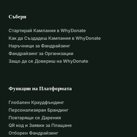
Събери
Стартирай Кампания в WhyDonate
Как да Създадеш Кампания в WhyDonate
Наръчници за Фандрайзинг
Фандрайзинг за Организации
Защо да се Довериш на WhyDonate
Функции на Платформата
Глобален Краудфъндинг
Персонализиран Брандинг
Повтарящи се Дарения
QR код и Заявки за Плащане
Отборен Фандрайзинг