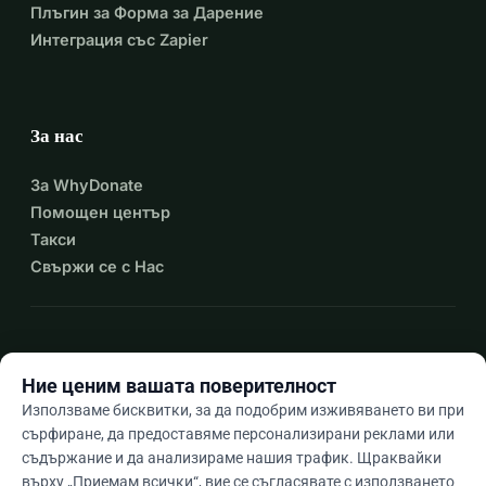
Плъгин за Форма за Дарение
Интеграция със Zapier
За нас
За WhyDonate
Помощен център
Такси
Свържи се с Нас
expand_more
Още ресурси
Ние ценим вашата поверителност
Използваме бисквитки, за да подобрим изживяването ви при
сърфиране, да предоставяме персонализирани реклами или
съдържание и да анализираме нашия трафик. Щраквайки
arrow_drop_down
Bg
върху „Приемам всички“, вие се съгласявате с използването