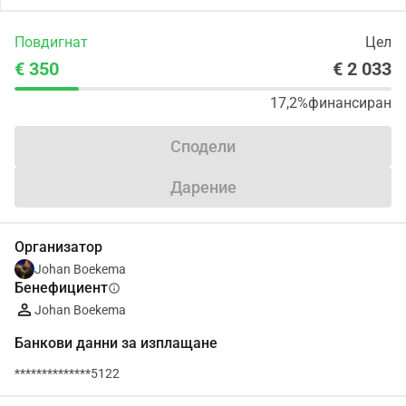
Повдигнат
Цел
€ 350
€ 2 033
17,2%
финансиран
Сподели
Дарение
Организатор
Johan Boekema
Бенефициент
info
Johan Boekema
Банкови данни за изплащане
**************5122