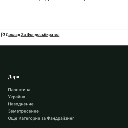
flag
Доклад За Фондосъбирател
Дари
Палестина
Украйна
Наводнение
Земетресение
Още Категории за Фандрайзинг