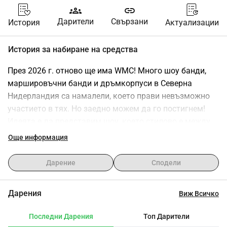
groups
link
Дарители
Свързани
История
Актуализации
История за набиране на средства
През 2026 г. отново ще има WMC! Много шоу банди, 
маршировъчни банди и дръмкорпуси в Северна 
Нидерландия са намалели, което прави невъзможно 
участието в тях. Но заедно можем да го постигнем!
Идеята е да представим шоу, което стилово е между 
нидерландските шоу банди и DCI дръмкорпусите. Така 
Още информация
че, състав с саксофони, медни инструменти, барабанна 
линия и пит. Ще бъде трудно, но ще се забавляваме 
Дарение
Сподели
много заедно. Започваме през ноември 2024 г. с 
репетиции и работилници и ще започнем редовни 
Дарения
Виж Всичко
репетиции от февруари 2025 г.
Ако всичко върви добре, можем да направим пробна 
Последни Дарения
Топ Дарители
репетиция в Растеде през юли 2025 г. След това 