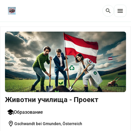
menu
search
Животни училища - Проект
Образование
location_on
Gschwandt bei Gmunden, Österreich