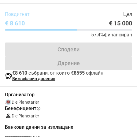
Повдигнат
Цел
€ 8 610
€ 15 000
57,4%
финансиран
Сподели
Дарение
€8 610
събрани, от които
€8555
офлайн.
savings
Виж офлайн дарения
Организатор
Die Planetarier
Бенефициент
info
Die Planetarier
Банкови данни за изплащане