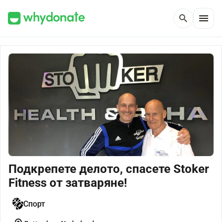
menu
search
Подкрепете делото, спасете Stoker
Fitness от затваряне!
Спорт