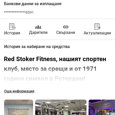
Банкови данни за изплащане
**************8591
groups
link
Дарители
Свързани
История
Актуализации
История за набиране на средства
Red Stoker Fitness, нашият спортен 
клуб, място за срещи и от 1971 
година символ в Ротердам!
Представи си: спортуваш вече 12 години на същото 
Още информация
място, под ръководството на страхотни хора. 
Изграждаш издръжливост, устойчивост и приятелства.
И тогава всичко заплашва да изчезне Ние сме Сара и 
Есфер
,
 и тренираме вече 12 години в 
Stoker Fitness
 на 