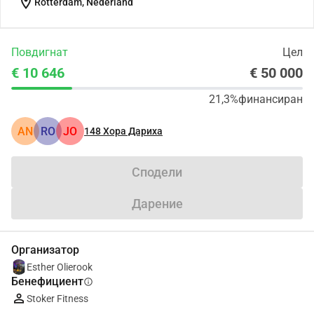
location_on
Rotterdam, Nederland
Повдигнат
Цел
€ 10 646
€ 50 000
21,3%
финансиран
AN
RO
JO
148
Хора Дариха
Сподели
Дарение
Организатор
Esther Olierook
Бенефициент
info
Stoker Fitness