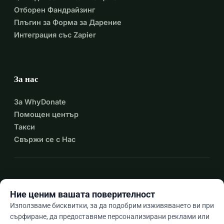
си и помогнете Stoker Fitness да остане.
Отборен Фандрайзинг
Защото здравето не е лукс. И такова място не можеш 
Плъгин за Форма за Дарение
да намериш никъде другаде!
Интеграция със Zapier
Благодарим ви!
Сара и Есфер
За нас
За WhyDonate
Помощен център
Такси
Свържи се с Нас
expand_more
Още ресурси
Ние ценим вашата поверителност
Използваме бисквитки, за да подобрим изживяването ви при
сърфиране, да предоставяме персонализирани реклами или