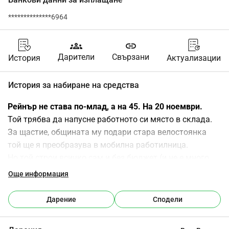
**************6964
groups
link
Дарители
Свързани
История
Актуализации
История за набиране на средства
Рейнър не става по-млад, а на 45. На 20 ноември. 
Той трябва да напусне работното си място в склада.
За щастие, общината му подари стара велостоянка 
той ще я преобразува в мобилна работилница.
Но той строи всичко сам и без бюджет (и не е много 
добър в искането на помощ). И трябва да има и 
Още информация
покрив!!!!
Затова тази акция!
Дарение
Сподели
Помогнете му с парична дарение голямо или малко за 
да може той: