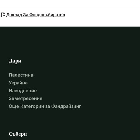
flag
Доклад За Фондосъбирател
Дари
Палестина
Украйна
Наводнение
Земетресение
Още Категории за Фандрайзинг
Събери