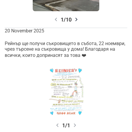
chevron_left
chevron_right
1/10
20 November 2025
Рейнър ще получи съкровището в събота, 22 ноември,
чрез търсене на съкровища у дома! Благодаря на
всички, които допринасят за това ❤️
chevron_left
chevron_right
1/1