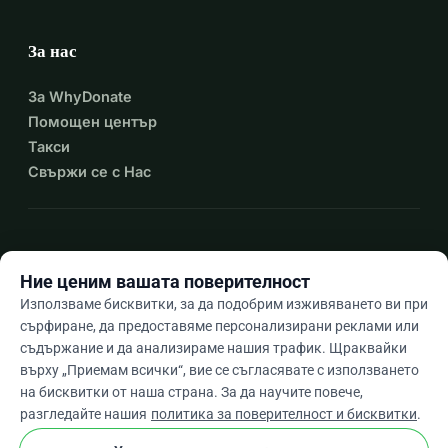
За нас
За WhyDonate
Помощен център
Такси
Свържи се с Нас
expand_more
Още ресурси
Ние ценим вашата поверителност
Използваме бисквитки, за да подобрим изживяването ви при
сърфиране, да предоставяме персонализирани реклами или
съдържание и да анализираме нашия трафик. Щраквайки
arrow_drop_down
Bg
върху „Приемам всички“, вие се съгласявате с използването
на бисквитки от наша страна. За да научите повече,
★★★★★
4,9 / 5 въз основа на 500+ отзива
разгледайте нашия
политика за поверителност и бисквитки
.