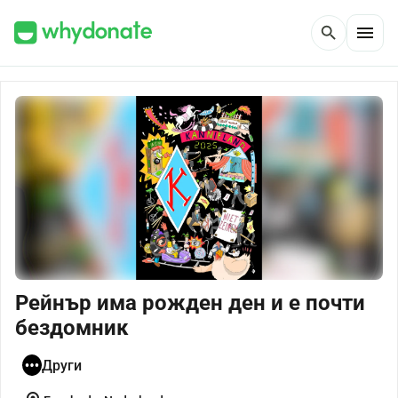
menu
search
Рейнър има рожден ден и е почти
бездомник
Други