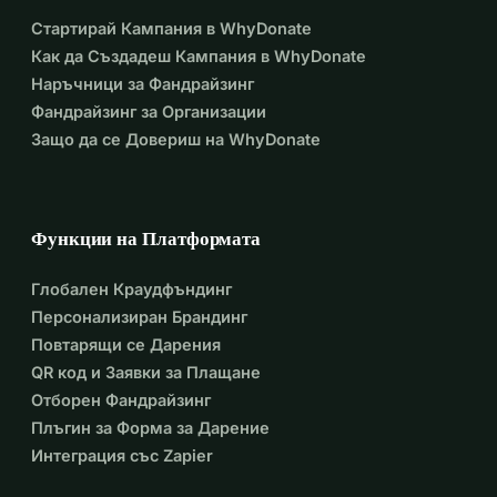
Стартирай Кампания в WhyDonate
Как да Създадеш Кампания в WhyDonate
Наръчници за Фандрайзинг
Фандрайзинг за Организации
Защо да се Довериш на WhyDonate
Функции на Платформата
Глобален Краудфъндинг
Персонализиран Брандинг
Повтарящи се Дарения
QR код и Заявки за Плащане
Отборен Фандрайзинг
Плъгин за Форма за Дарение
Интеграция със Zapier