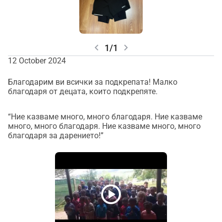
chevron_left
chevron_right
1/1
12 October 2024
Благодарим ви всички за подкрепата! Малко
благодаря от децата, които подкрепяте.
“Ние казваме много, много благодаря. Ние казваме
много, много благодаря. Ние казваме много, много
благодаря за дарението!”
play_circle