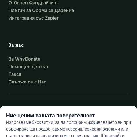
Отборен Фандрайзинг
Плъгин за Форма за Дарение
Интеграция със Zapier
За нас
За WhyDonate
Помощен център
Такси
Свържи се с Нас
expand_more
Още ресурси
Ние ценим вашата поверителност
Използваме бисквитки, за да подобрим изживяването ви при
сърфиране, да предоставяме персонализирани реклами или
съдържание и да анализираме нашия трафик. Щраквайки