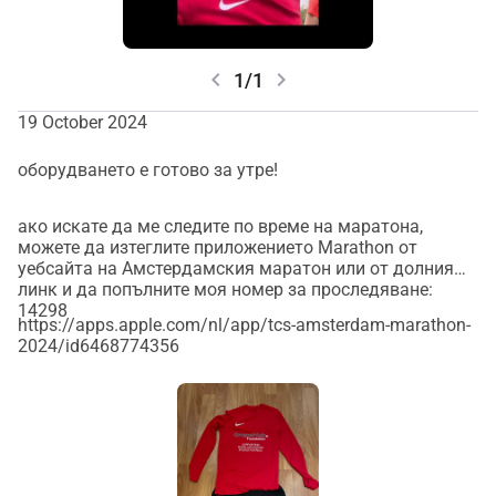
chevron_left
chevron_right
1/1
19 October 2024
оборудването е готово за утре!
ако искате да ме следите по време на маратона,
можете да изтеглите приложението Marathon от
уебсайта на Амстердамския маратон или от долния
линк и да попълните моя номер за проследяване:
14298
https://apps.apple.com/nl/app/tcs-amsterdam-marathon-
2024/id6468774356