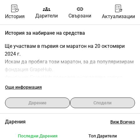
groups
link
Дарители
Свързани
История
Актуализации
История за набиране на средства
Ще участвам в първия си маратон на 20 октомври 
2024 г.
Искам да пробяга този маратон, за да популяризирам 
фондация GrapeHub.
Фондация GrapeHub подкрепя и управлява селско 
основно училище в Стенфорд, Южна Африка.
Още информация
Това училище събира деца всеки ден от техните ферми 
в радиус от 40 км, децата получават 2 хранения в 
Дарение
Сподели
училище и имат възможност да участват в малки 
класове.
Дарения
Виж Всичко
Това училище се финансира само частично от 
правителството, необходимо е финансиране, за да 
Последни Дарения
Топ Дарители
продължи училището.