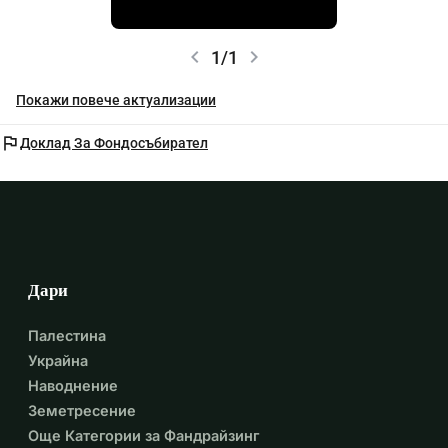
chevron_left
chevron_right
1/1
Покажи повече актуализации
flag
Доклад За Фондосъбирател
Дари
Палестина
Украйна
Наводнение
Земетресение
Още Категории за Фандрайзинг