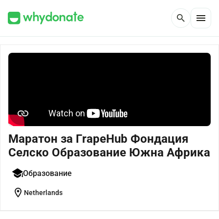
menu
search
Маратон за ГrapeHub Фондация
Селско Образование Южна Африка
Образование
location_on
Netherlands