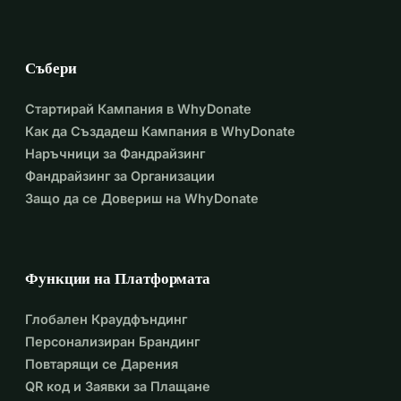
Събери
Стартирай Кампания в WhyDonate
Как да Създадеш Кампания в WhyDonate
Наръчници за Фандрайзинг
Фандрайзинг за Организации
Защо да се Довериш на WhyDonate
Функции на Платформата
Глобален Краудфъндинг
Персонализиран Брандинг
Повтарящи се Дарения
QR код и Заявки за Плащане