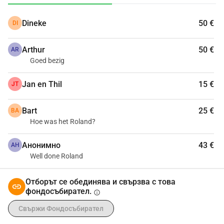
За повече информация посетете: 
Dineke
50 €
DI
www.grapehubfoundation.eu
Дарете тук или директно на фондацията NL 48 RABO 
Arthur
50 €
0374 5693 47 (статус ANBI)
AR
Goed bezig
Jan en Thil
15 €
JT
Bart
25 €
BA
Hoe was het Roland?
Анонимно
43 €
АН
Well done Roland
Отборът се обединява и свързва с това
фондосъбирател.
info
Свържи Фондосъбирател