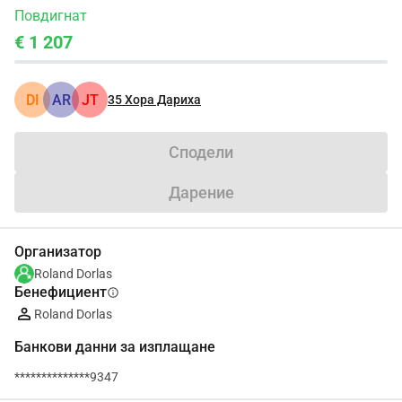
Повдигнат
€ 1 207
DI
AR
JT
35
Хора Дариха
Сподели
Дарение
Организатор
Roland Dorlas
Бенефициент
info
Roland Dorlas
Банкови данни за изплащане
**************9347