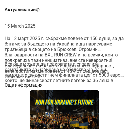
кампания за втория ми маратон, 
Актуализации
info
който ще се проведе в Рим на 16 
15 March 2025
март. Целта е да съберем средства, 
На 12 март 2025 г. събрахме повече от 150 души, за да
които ще финансират летни лагери 
бягаме за бъдещето на Украйна и да нарисуваме
тризъбеца в сърцето на Брюксел. Огромни
за деца в Украйна, организирани от 
благодарности на BXL RUN CREW и на всички, които
подкрепиха тази инициатива, вие сте невероятни!
Пласт, най-голямата украинска 
Все още можете да подкрепите и споделите
Благодарение на вашата подкрепа и солидарност,
кампанията за набиране на средства, за да ни
вече достигнахме повече от 45% от общата цел.
скаутска организация, от която 
помогнете да достигнем финалната цел от 5000 евро,
Обичаме ви 💛 💙
които ще финансират летните лагери за 36 деца в
също съм член в Белгия. Знам от 
Още информация
Украйна, пострадали от войната:
https://whydonate.com/en/fundraising/run-for-ukraines-
опит, че Пласт е изключителен в 
future
развитието на отговорност, 
лидерство и доброта, докато дава 