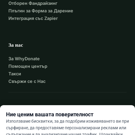
Отборен Фандрайзинг
Украйна! 
Плъгин за Форма за Дарение
Интеграция със Zapier
За нас
За WhyDonate
Помощен център
Такси
Свържи се с Нас
expand_more
Още ресурси
Ние ценим вашата поверителност
Използваме бисквитки, за да подобрим изживяването ви при
сърфиране, да предоставяме персонализирани реклами или
съдържание и да анализираме нашия трафик. Щраквайки