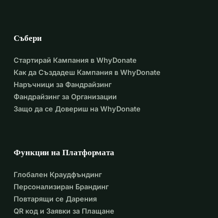
война, да изпитат радостта от 
скаутството, да изградят 
Събери
приятелства, да изследват 
природата и да пораснат в 
Стартирай Кампания в WhyDonate
Как да Създадеш Кампания в WhyDonate
бъдещите лидери, от които Украйна 
Наръчници за Фандрайзинг
се нуждае. Нашата цел е да съберем 
Фандрайзинг за Организации
Защо да се Довериш на WhyDonate
5000 евро, които ще финансират 
летни лагери за около 36 деца.
Моля, дарете и споделете тази 
Функции на Платформата
благотворителна кампания сред 
Глобален Краудфъндинг
Персонализиран Брандинг
приятелите си, за да ни помогнете 
Повтарящи се Дарения
да оформим по-светло бъдеще за 
QR код и Заявки за Плащане