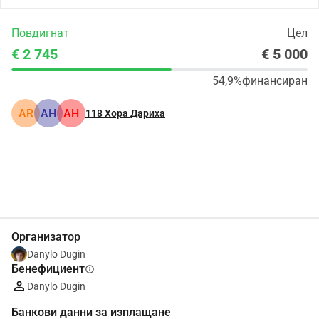
Повдигнат
Цел
€ 2 745
€ 5 000
54,9%
финансиран
AR
АН
АН
118
Хора Дариха
Сподели
Дарение
Организатор
Danylo Dugin
Бенефициент
info
Danylo Dugin
Банкови данни за изплащане