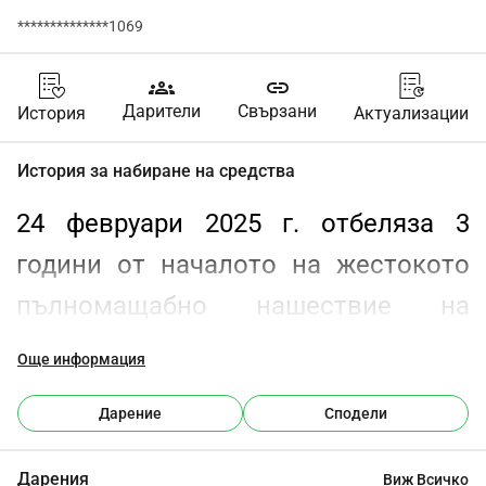
**************1069
groups
link
Дарители
Свързани
История
Актуализации
История за набиране на средства
24 февруари 2025 г. отбеляза 3 
години от началото на жестокото 
пълномащабно нашествие на 
Кремъл в Украйна и повече от 11 
Още информация
години от началото на руската 
Дарение
Сподели
окупация на украинска територия в 
Крим. Днес украинската нация все 
Дарения
Виж Всичко