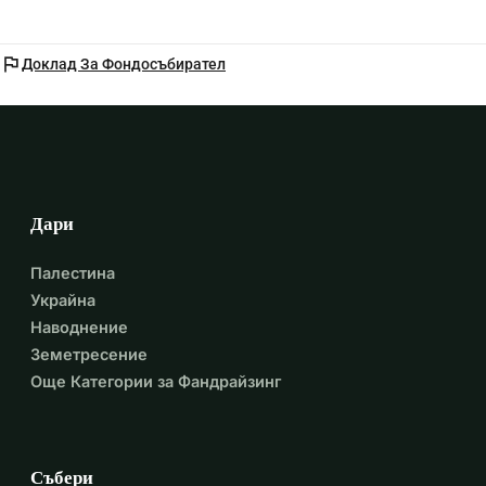
flag
Доклад За Фондосъбирател
Дари
Палестина
Украйна
Наводнение
Земетресение
Още Категории за Фандрайзинг
Събери