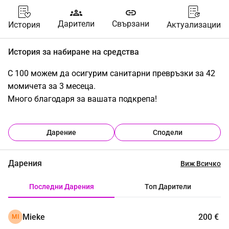
groups
link
Дарители
Свързани
История
Актуализации
История за набиране на средства
С 100 можем да осигурим санитарни превръзки за 42 
момичета за 3 месеца.
Много благодаря за вашата подкрепа!
Дарение
Сподели
Дарения
Виж Всичко
Последни Дарения
Топ Дарители
Mieke
200 €
MI