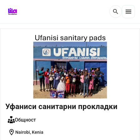
menu
search
Уфаниси санитарни прокладки
Общност
location_on
Nairobi, Kenia