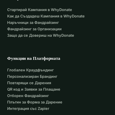
Стартирай Кампания в WhyDonate
Как да Създадеш Кампания в WhyDonate
Наръчници за Фандрайзинг
Фандрайзинг за Организации
Защо да се Довериш на WhyDonate
Функции на Платформата
Глобален Краудфъндинг
Персонализиран Брандинг
Повтарящи се Дарения
QR код и Заявки за Плащане
Отборен Фандрайзинг
Плъгин за Форма за Дарение
Интеграция със Zapier