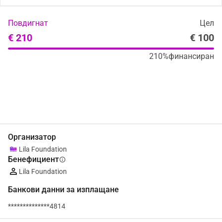
Повдигнат
Цел
€ 210
€ 100
210%
финансиран
Сподели
Дарение
Организатор
Lila Foundation
Бенефициент
info
Lila Foundation
Банкови данни за изплащане
**************4814