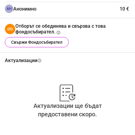
Анонимно
10 €
АН
Отборът се обединява и свързва с това
фондосъбирател.
info
Свържи Фондосъбирател
Актуализации
info
Актуализации ще бъдат
предоставени скоро.