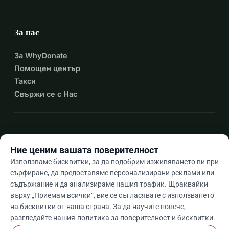
За нас
За WhyDonate
Помощен център
Такси
Свържи се с Нас
expand_more
Още ресурси
Ние ценим вашата поверителност
Използваме бисквитки, за да подобрим изживяването ви при
сърфиране, да предоставяме персонализирани реклами или
съдържание и да анализираме нашия трафик. Щраквайки
arrow_drop_down
Bg
върху „Приемам всички“, вие се съгласявате с използването
на бисквитки от наша страна. За да научите повече,
★★★★★
4,9 / 5 въз основа на 500+ отзива
разгледайте нашия
политика за поверителност и бисквитки
.