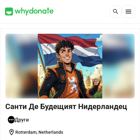
menu
search
Санти Де Будещият Нидерландец
Други
location_on
Rotterdam, Netherlands