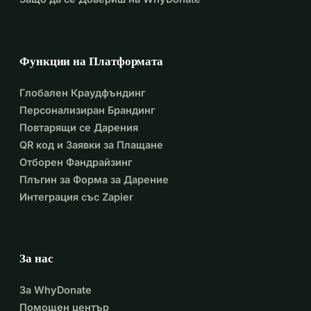
Функции на Платформата
Глобален Краудфъндинг
Персонализиран Брандинг
Повтарящи се Дарения
QR код и Заявки за Плащане
Отборен Фандрайзинг
Плъгин за Форма за Дарение
Интеграция със Zapier
За нас
За WhyDonate
Помощен център