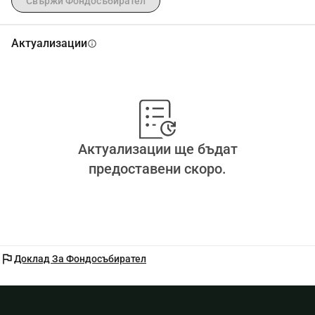
Свържи Фондосъбирател
Актуализации
info
Актуализации ще бъдат
предоставени скоро.
flag
Доклад За Фондосъбирател