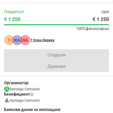
Повдигнат
Цел
€ 1 250
€ 1 250
100%
финансиран
TI
KA
GA
7
Хора Дариха
Сподели
Дарение
Организатор
Santiago Centurion
Бенефициент
info
Santiago Centurion
Банкови данни за изплащане