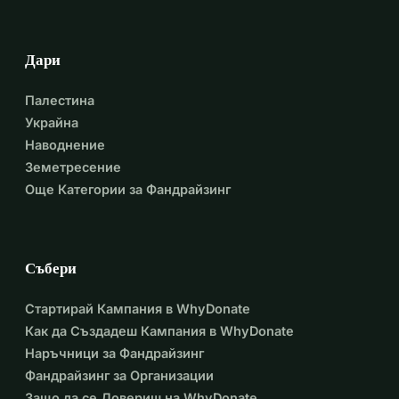
Дари
Палестина
Украйна
Наводнение
Земетресение
Още Категории за Фандрайзинг
Събери
Стартирай Кампания в WhyDonate
Как да Създадеш Кампания в WhyDonate
Наръчници за Фандрайзинг
Фандрайзинг за Организации
Защо да се Довериш на WhyDonate