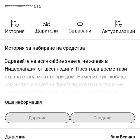
**************4616
groups
link
Дарители
Свързани
История
Актуализации
История за набиране на средства
Здравейте на всички!Вие знаете, че живея в 
Нидерландия от шест години. През това време тази 
страна стана моят втори дом. Намерих тук любящо 
семейство и приятни приятели, които наистина ми 
дават чувството, че принадлежа. Нидерландия 
докосна сърцето ми и искам да продължа да 
Още информация
изграждам бъдещето си тук.Въпреки че все още не 
говоря напълно езика, желанието ми е да науча 
Дарение
Сподели
холандския език свободно и да се свържа още повече 
с хората и културата около мен.Въпреки това, 
Дарения
Виж Всичко
получаването на нидерландско гражданство струва 