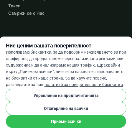
Такси
Свържи се с Нас
expand_more
Още ресурси
Ние ценим вашата поверителност
Използваме бисквитки, за да подобрим изживяването ви при
сърфиране, да предоставяме персонализирани реклами или
съдържание и да анализираме нашия трафик. Щраквайки
arrow_drop_down
Bg
върху „Приемам всички“, вие се съгласявате с използването
на бисквитки от наша страна. За да научите повече,
★★★★★
4,9 / 5 въз основа на 500+ отзива
разгледайте нашия
политика за поверителност и бисквитки
.
Управление на предпочитанията
© 2012–2026
WhyDonate
Поверителност и бисквитки
Отхвърляне на всички
cookie
Общи условия
Настройки На Бисквитките
stripe
Създадено в Европа
★
Проверен Партньор
check
Приеми всички
Сподели
Дарение