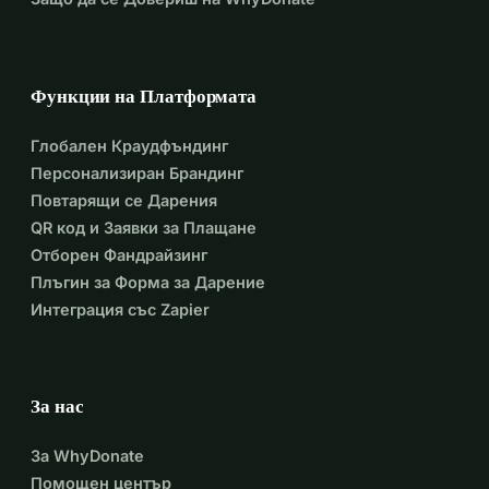
Функции на Платформата
Глобален Краудфъндинг
Персонализиран Брандинг
Повтарящи се Дарения
QR код и Заявки за Плащане
Отборен Фандрайзинг
Плъгин за Форма за Дарение
Интеграция със Zapier
За нас
За WhyDonate
Помощен център