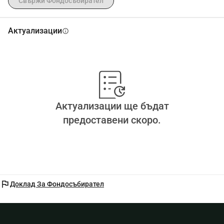
Свържи Фондосъбирател
Актуализации
info
Актуализации ще бъдат
предоставени скоро.
flag
Доклад За Фондосъбирател