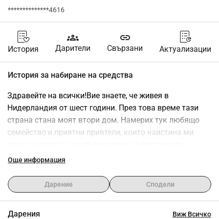
**************4616
groups
link
Дарители
Свързани
История
Актуализации
История за набиране на средства
Здравейте на всички!Вие знаете, че живея в 
Нидерландия от шест години. През това време тази 
страна стана моят втори дом. Намерих тук любящо 
семейство и приятни приятели, които наистина ми 
дават чувството, че принадлежа. Нидерландия 
докосна сърцето ми и искам да продължа да 
Още информация
изграждам бъдещето си тук.Въпреки че все още не 
говоря напълно езика, желанието ми е да науча 
Дарение
Сподели
холандския език свободно и да се свържа още повече 
с хората и културата около мен.Въпреки това, 
Дарения
Виж Всичко
получаването на нидерландско гражданство струва 