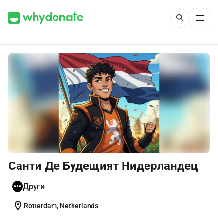
menu
search
Санти Де Будещият Нидерландец
Други
location_on
Rotterdam, Netherlands