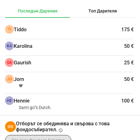
много пари, повече от това, което мога да си позволя 
Последни Дарения
Топ Дарители
в момента. С тази кампания за набиране на средства 
се надявам да получа вашата подкрепа, за да мога да 
Tiddo
175 €
TI
покрия разходите за моя нидерландски паспорт и 
натурализация.Всяко дарение, голямо или малко, ме 
Karolina
50 €
приближава с една стъпка към моята цел: да стана 
KA
официален гражданин на страната, която се чувства 
като дом.Благодаря ви за вашата подкрепа, доверие и 
Gaurish
25 €
GA
любов. С любов, Сантии бъдещият Нидерландец
Jorn
50 €
JO
🧡
Hennie
100 €
HE
Santi go”s Dutch.
Отборът се обединява и свързва с това
фондосъбирател.
info