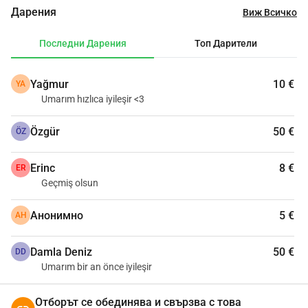
възможно, за да му дам шанс да живее. Просто искам 
Дарения
Виж Всичко
отново да бъде добре и се опитвам с всичките си сили 
да го направя възможно.
Последни Дарения
Топ Дарители
Yağmur
10 €
YA
Umarım hızlıca iyileşir <3
Özgür
50 €
ÖZ
Erinc
8 €
ER
Geçmiş olsun
Анонимно
5 €
АН
Damla Deniz
50 €
DD
Umarım bir an önce iyileşir
Отборът се обединява и свързва с това