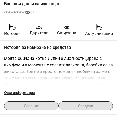
Банкови данни за изплащане
**************3802
groups
link
Дарители
Свързани
История
Актуализации
История за набиране на средства
Моята обичана котка Лупин е диагностицирана с 
лимфом и в момента е хоспитализирана, борейки се за 
живота си. Той не е просто домашен любимец за мен, 
той е моето семейство, моят комфорт, всичко за мен. 
Не мога да си представя живота си без него. Преди 
две седмици беше погрешно диагностициран и през 
Още информация
това време ракът напредна бързо. Сега състоянието 
му е критично и всяка минута има значение. Разбива 
Дарение
Сподели
ми сърцето да го виждам така, но правя всичко 