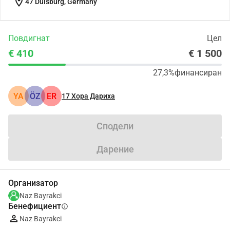
location_on
47 Duisburg, Germany
Повдигнат
Цел
€ 410
€ 1 500
27,3%
финансиран
YA
ÖZ
ER
17
Хора Дариха
Сподели
Дарение
Организатор
Naz Bayrakci
Бенефициент
info
Naz Bayrakci