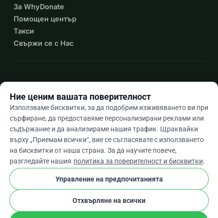
За WhyDonate
Помощен център
Такси
Свържи се с Нас
expand_more
Още ресурси
Ние ценим вашата поверителност
Използваме бисквитки, за да подобрим изживяването ви при
сърфиране, да предоставяме персонализирани реклами или
съдържание и да анализираме нашия трафик. Щраквайки
arrow_drop_down
Bg
върху „Приемам всички“, вие се съгласявате с използването
на бисквитки от наша страна. За да научите повече,
★★★★★
4,9 / 5 въз основа на 500+ отзива
разгледайте нашия
политика за поверителност и бисквитки
.
Управление на предпочитанията
© 2012–2026
WhyDonate
Поверителност и бисквитки
Отхвърляне на всички
cookie
Общи условия
Настройки На Бисквитките