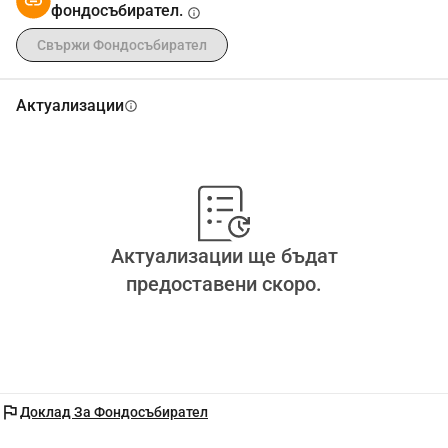
фондосъбирател.
info
Свържи Фондосъбирател
Актуализации
info
Актуализации ще бъдат
предоставени скоро.
flag
Доклад За Фондосъбирател