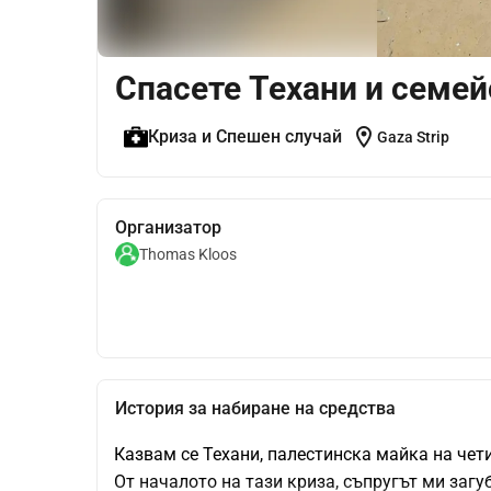
Спасете Техани и семей
location_on
Криза и Спешен случай
Gaza Strip
Организатор
Thomas Kloos
История за набиране на средства
Казвам се Техани, палестинска майка на чети
От началото на тази криза, съпругът ми загу