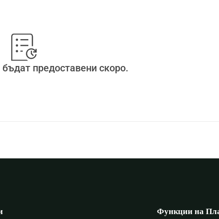
 бъдат предоставени скоро.
и
Функции на Пл