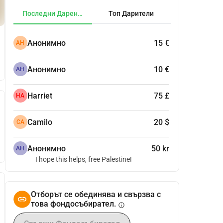
Последни Дарения
Топ Дарители
Анонимно
15 €
АН
Анонимно
10 €
АН
Harriet
75 £
HA
Camilo
20 $
CA
Анонимно
50 kr
АН
I hope this helps, free Palestine!
Отборът се обединява и свързва с
това фондосъбирател.
info