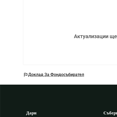
Актуализации ще
flag
Доклад За Фондосъбирател
Дари
Събер