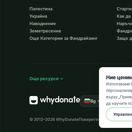
Палестина
Старти
Украйна
Как да
Наводнение
Наръчн
Земетресение
Фандра
Още Категории за Фандрайзинг
Защо д
Ние ценим
expand_more
Още ресурси
Използваме б
персонализи
върху „Прием
arrow_drop_down
★★★★★
Bg
4,
да научите п
Управлен
© 2012–2026
WhyDonate
Поверителност и бисквит