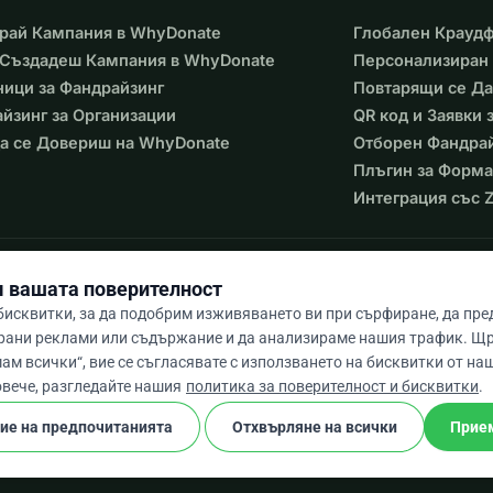
рай Кампания в WhyDonate
Глобален Крауд
 Създадеш Кампания в WhyDonate
Персонализиран 
ици за Фандрайзинг
Повтарящи се Д
йзинг за Организации
QR код и Заявки
а се Довериш на WhyDonate
Отборен Фандра
Плъгин за Форма
Интеграция със Z
 вашата поверителност
исквитки, за да подобрим изживяването ви при сърфиране, да пр
рани реклами или съдържание и да анализираме нашия трафик. Щ
ам всички“, вие се съгласявате с използването на бисквитки от наш
9 / 5 въз основа на 500+ отзива
овече, разгледайте нашия
политика за поверителност и бисквитки
.
ие на предпочитанията
Отхвърляне на всички
Прие
cookie
ки
Общи условия
Настройки На Бисквитките