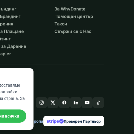
фъндинг
За WhyDonate
Брандинг
Помощен център
арения
Такси
 за Плащане
Свържи се с Нас
йзинг
 за Дарение
apier
едоставяме
раквайки
а страна. За
ми всички
stripe
Създадено в Европа
★
Проверен Партньор
check