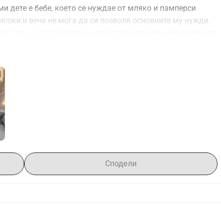
и дете е бебе, което се нуждае от мляко и памперси 
исоки и вече не мога да си позволя основните му нужди.
нал ден, а с блокадата и нарастващите цени, не можем да 
Пиша тези думи с тежко сърце, защото нямам нищо друго 
дателни хора.
 ни помогне да осигурим мляко, лекарства и храна за 
стойнство в тези трудни времена. Вашата подкрепа днес 
да облекчи страданията на цяло семейство.
Сподели