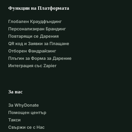
Функции на Платформата
Глобален Краудфъндинг
Персонализиран Брандинг
Повтарящи се Дарения
QR код и Заявки за Плащане
Отборен Фандрайзинг
Плъгин за Форма за Дарение
Интеграция със Zapier
За нас
За WhyDonate
Помощен център
Такси
Свържи се с Нас