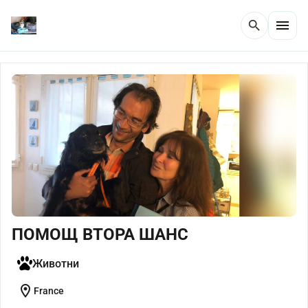
menu
search
ПОМОЩ ВТОРА ШАНС
Животни
location_on
France