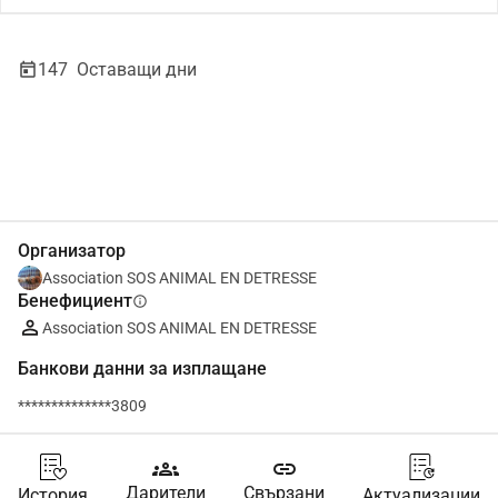
147
Оставащи дни
Сподели
Дарение
Организатор
Association SOS ANIMAL EN DETRESSE
Бенефициент
info
Association SOS ANIMAL EN DETRESSE
Банкови данни за изплащане
**************3809
groups
link
Дарители
Свързани
История
Актуализации