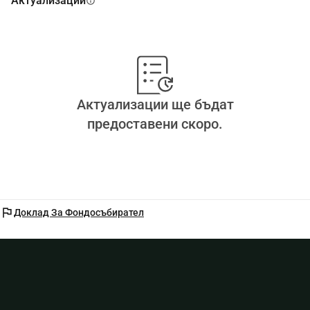
Актуализации
info
на нашия проект.
Благодарим ви за доверието,
Екипът на асоциацията
SOS ANIMAL EN DETRESSE
Актуализации ще бъдат
предоставени скоро.
flag
Доклад За Фондосъбирател