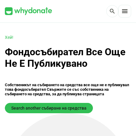
menu
search
Хей!
Фондосъбирател Все Още
Не Е Публикувано
Собственикът на събирането на средства все още не е публикувал
това фондосъбирател Свържете се със собственика на
събирането на средства, за да публикува страницата
Search another събиране на средства