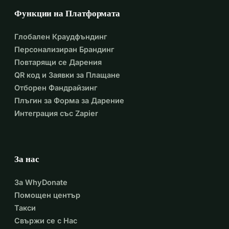
Функции на Платформата
Глобален Краудфъндинг
Персонализиран Брандинг
Повтарящи се Дарения
QR код и Заявки за Плащане
Отборен Фандрайзинг
Плъгин за Форма за Дарение
Интеграция със Zapier
За нас
За WhyDonate
Помощен център
Такси
Свържи се с Нас