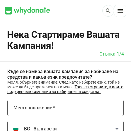
menu
search
Нека Стартираме Вашата
Кампания!
Стъпка 1/4
Къде се намира вашата кампания за набиране на
средства и какъв език предпочитате?
Моля, обърнете внимание: След като изберете език, той не
може да бъде променен по-късно.
Това са страните, в които
подкрепяме кампании за набиране на средства.
Местоположение
*
arrow_drop_down