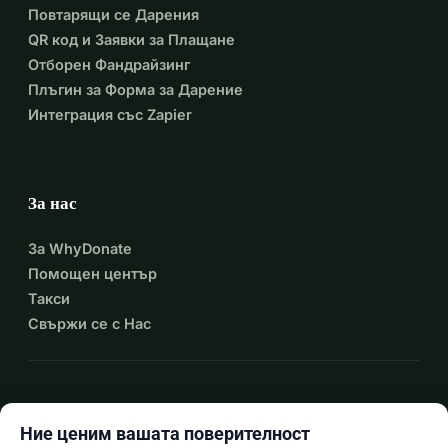
Повтарящи се Дарения
QR код и Заявки за Плащане
Отборен Фандрайзинг
Плъгин за Форма за Дарение
Интеграция със Zapier
За нас
За WhyDonate
Помощен център
Такси
Свържи се с Нас
expand_more
Още ресурси
Ние ценим вашата поверителност