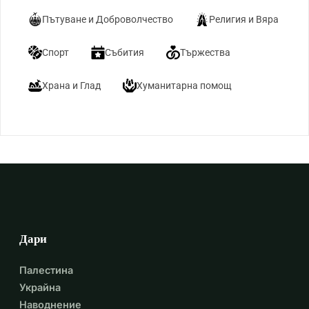
Пътуване и Доброволчество
Религия и Вяра
Спорт
Събития
Тържества
Храна и Глад
Хуманитарна помощ
Дари
Палестина
Украйна
Наводнение