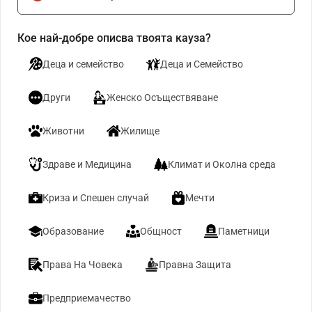
Кое най-добре описва твоята кауза?
Деца и семейство
Деца и Семейство
Други
Женско Осъществяване
Животни
Жилище
Здраве и Медицина
Климат и Околна среда
Криза и Спешен случай
Мечти
Образование
Общност
Паметници
Права На Човека
Правна Защита
Предприемачество