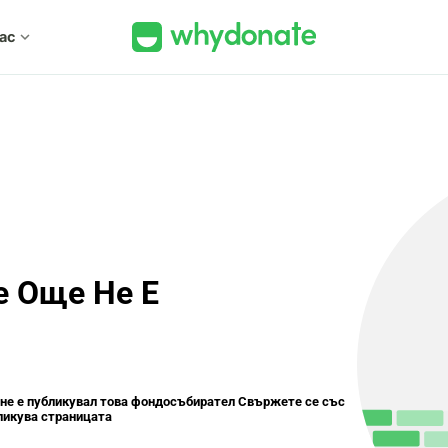
нас
expand_more
е Още Не Е
 не е публикувал това фондосъбирател Свържете се със
бликува страницата