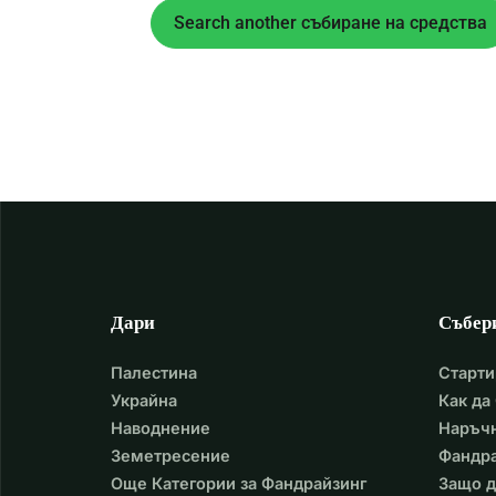
Search another събиране на средства
Дари
Събер
Палестина
Старти
Украйна
Как да
Наводнение
Наръчн
Земетресение
Фандра
Още Категории за Фандрайзинг
Защо д