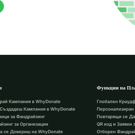
и
Функции на Пл
рай Кампания в WhyDonate
Глобален Крауд
 Създадеш Кампания в WhyDonate
Персонализиран 
ици за Фандрайзинг
Повтарящи се Д
йзинг за Организации
QR код и Заявки
а се Довериш на WhyDonate
Отборен Фандра