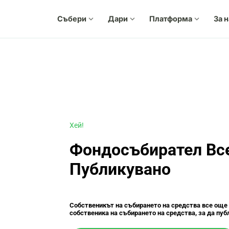
Събери
expand_more
Дари
expand_more
Платформа
expand_more
За 
Хей!
Фондосъбирател Вс
Публикувано
Собственикът на събирането на средства все още
собственика на събирането на средства, за да пу