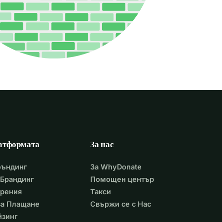
атформата
За нас
фъндинг
За WhyDonate
Брандинг
Помощен център
арения
Такси
 за Плащане
Свържи се с Нас
йзинг