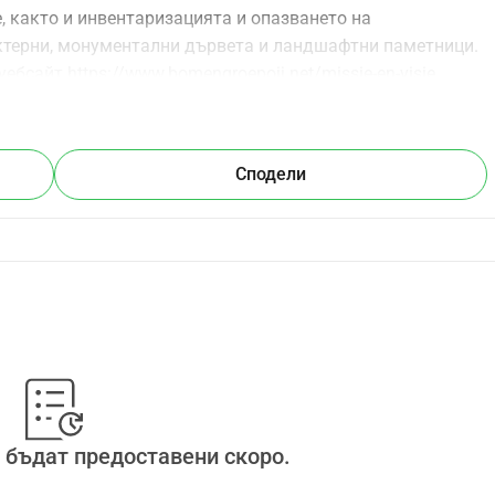
, както и инвентаризацията и опазването на 
ктерни, монументални дървета и ландшафтни паметници. 
сайт https://www.bomengroepoij.net/missie-en-visie. 
но за реализиране на нашите цели.
Сподели
 бъдат предоставени скоро.