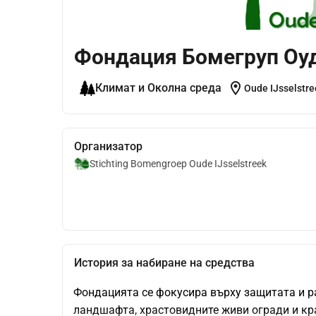
Фондация Бомегруп Оу
location_on
Климат и Околна среда
Oude IJsselstre
Организатор
Stichting Bomengroep Oude IJsselstreek
История за набиране на средства
Фондацията се фокусира върху защитата и р
ландшафта, храстовидните живи огради и кра