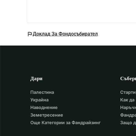
flag
Доклад За Фондосъбирател
Дари
Събер
Палестина
Старти
Украйна
Как да
Наводнение
Наръчн
Земетресение
Фандра
Още Категории за Фандрайзинг
Защо д