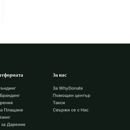
атформата
За нас
фъндинг
За WhyDonate
Брандинг
Помощен център
арения
Такси
 за Плащане
Свържи се с Нас
йзинг
 за Дарение