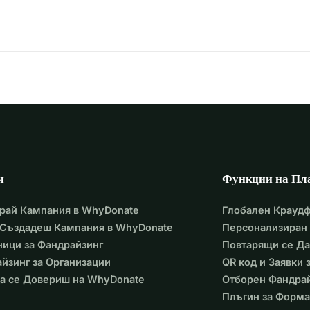
и
Функции на Пл
рай Кампания в WhyDonate
Глобален Крауд
 Създадеш Кампания в WhyDonate
Персонализиран 
ици за Фандрайзинг
Повтарящи се Д
йзинг за Организации
QR код и Заявки
а се Довериш на WhyDonate
Отборен Фандра
Плъгин за Форма