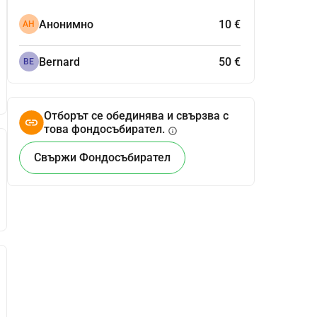
Анонимно
10 €
АН
Bernard
50 €
BE
Отборът се обединява и свързва с
това фондосъбирател.
info
Свържи Фондосъбирател