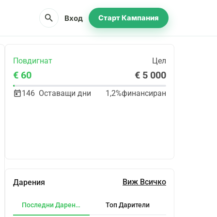
search
Вход
Старт Кампания
Повдигнат
Цел
€ 60
€ 5 000
146
Оставащи дни
1,2%
финансиран
Сподели
Дарение
Виж Всичко
Дарения
Последни Дарения
Топ Дарители