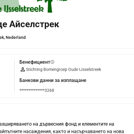
де Айселстрек
ek, Nederland
Бенефициент
info
Stichting Bomengroep Oude IJsselstreek
Банкови данни за изплащане
**************3268
азширяването на дървесния фонд и елементите на 
йпътните насаждения, както и насърчаването на нова 