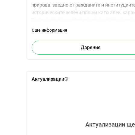
природа, заедно с гражданите и институциите
историческите зелени площи като алеи, хара
За по-подробна информация посетете нашия уеб
Събраните средства се използват изключител
Още информация
Дарение
Актуализации
info
Актуализации ще