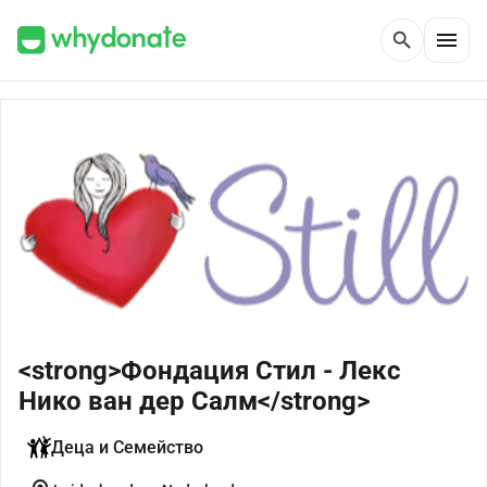
menu
search
<strong>Фондация Стил - Лекс
Нико ван дер Салм</strong>
Деца и Семейство