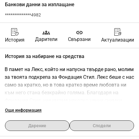
Банкови данни за изплащане
**************4982
groups
link
Дарители
Свързани
История
Актуализации
История за набиране на средства
В памет на Лекс, който ни напусна твърде рано, молим 
за твоята подкрепа за Фондация Стил. Лекс беше с нас 
само за кратко, но в това кратко време любовта ни 
към него стана безкрайно голяма. Благодаря на 
Фондация Стил, ние имаме няколко ценни снимки, 
които правят този момент завинаги 
Още информация
осезаем.Фондация Стил прави безплатно 
професионални снимки на мъртвородени и починали 
Дарение
Сподели
бебета. За родителите тези изображения често са 