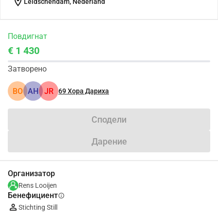
location_on
Leidschendam, Nederland
Повдигнат
€ 1 430
Затворено
BO
АН
JR
69
Хора Дариха
Сподели
Дарение
Организатор
Rens Looijen
Бенефициент
info
Stichting Still