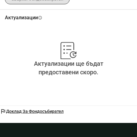
Актуализации
info
Актуализации ще бъдат
предоставени скоро.
flag
Доклад За Фондосъбирател