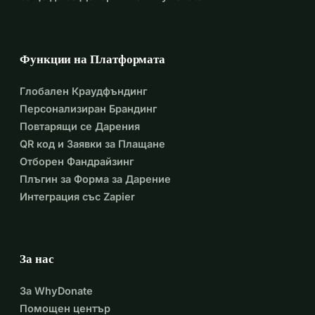
Функции на Платформата
Глобален Краудфъндинг
Персонализиран Брандинг
Повтарящи се Дарения
QR код и Заявки за Плащане
Отборен Фандрайзинг
Плъгин за Форма за Дарение
Интеграция със Zapier
За нас
За WhyDonate
Помощен център