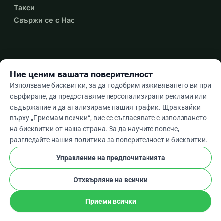
Такси
Свържи се с Нас
expand_more
Още ресурси
Ние ценим вашата поверителност
Използваме бисквитки, за да подобрим изживяването ви при
сърфиране, да предоставяме персонализирани реклами или
съдържание и да анализираме нашия трафик. Щраквайки
arrow_drop_down
Bg
върху „Приемам всички“, вие се съгласявате с използването
на бисквитки от наша страна. За да научите повече,
★★★★★
4,9 / 5 въз основа на 500+ отзива
разгледайте нашия
политика за поверителност и бисквитки
.
Управление на предпочитанията
© 2012–2026
WhyDonate
Поверителност и бисквитки
Отхвърляне на всички
cookie
Общи условия
Настройки На Бисквитките
stripe
Създадено в Европа
★
Проверен Партньор
check
Приеми всички
Сподели
Дарение