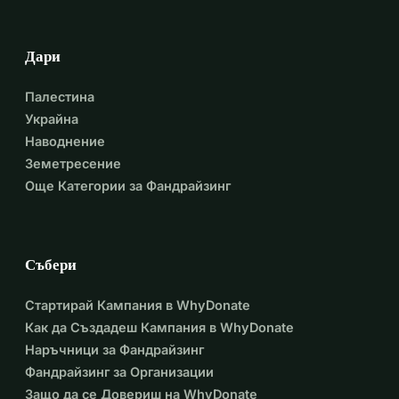
Дари
Палестина
Украйна
Наводнение
Земетресение
Още Категории за Фандрайзинг
Събери
Стартирай Кампания в WhyDonate
Как да Създадеш Кампания в WhyDonate
Наръчници за Фандрайзинг
Фандрайзинг за Организации
Защо да се Довериш на WhyDonate