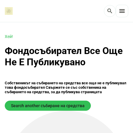
menu
search
Хей!
Фондосъбирател Все Още
Не Е Публикувано
Собственикът на събирането на средства все още не е публикувал
това фондосъбирател Свържете се със собственика на
събирането на средства, за да публикува страницата
Search another събиране на средства