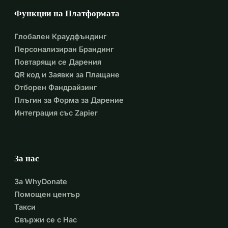
Функции на Платформата
Глобален Краудфъндинг
Персонализиран Брандинг
Повтарящи се Дарения
QR код и Заявки за Плащане
Отборен Фандрайзинг
Плъгин за Форма за Дарение
Интеграция със Zapier
За нас
За WhyDonate
Помощен център
Такси
Свържи се с Нас