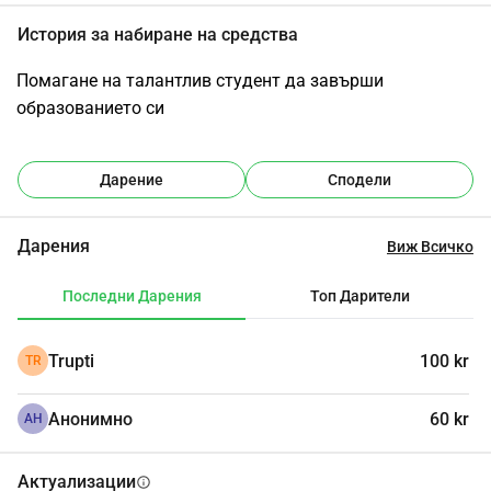
История за набиране на средства
Помагане на талантлив студент да завърши 
образованието си
Дарение
Сподели
Дарения
Виж Всичко
Последни Дарения
Топ Дарители
Trupti
100 kr
TR
Анонимно
60 kr
АН
Актуализации
info