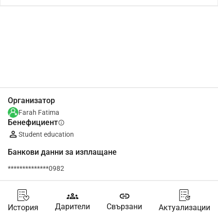
Сподели
Дарение
Организатор
Farah Fatima
Бенефициент
info
Student education
Банкови данни за изплащане
**************0982
groups
link
Дарители
Свързани
История
Актуализации