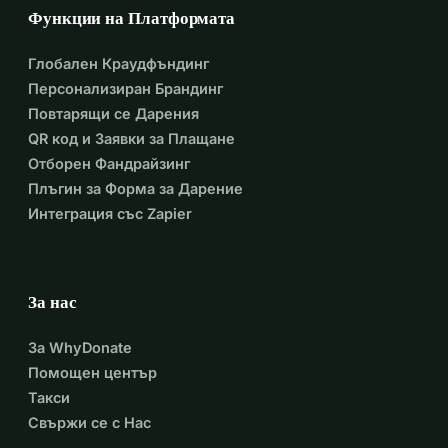
Функции на Платформата
Глобален Краудфъндинг
Персонализиран Брандинг
Повтарящи се Дарения
QR код и Заявки за Плащане
Отборен Фандрайзинг
Плъгин за Форма за Дарение
Интеграция със Zapier
За нас
За WhyDonate
Помощен център
Такси
Свържи се с Нас