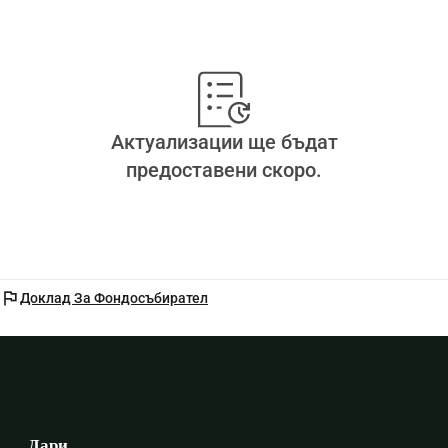
Актуализации ще бъдат
предоставени скоро.
flag
Доклад За Фондосъбирател
Дари