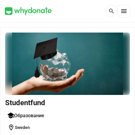
menu
search
Studentfund
Образование
location_on
Sweden