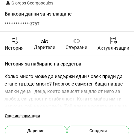
Giorgos Georgopoulos
Банкови данни за изплащане
**************3787
groups
link
Дарители
Свързани
История
Актуализации
История за набиране на средства
Колко много може да издържи един човек преди да 
стане твърде много? Гиоргос е самотен баща на две 
малки деца   деца, които зависят изцяло от него за 
любов, сигурност и стабилност. Когато майка им ги 
напусна, той не се колеба. Той влезе в ролята на баща 
изцяло и самоотвержено, оставяйки работата си в 
Още информация
частния сектор, за да може да бъде там за децата си 
всеки един ден. Той стана техният цял свят. Бавно 
Дарение
Сподели