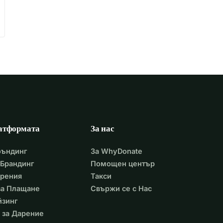
атформата
За нас
фъндинг
За WhyDonate
Брандинг
Помощен център
арения
Такси
 за Плащане
Свържи се с Нас
йзинг
 за Дарение