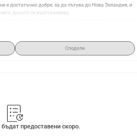
е е достатъчно добре, за да пътува до Нова Зеландия, и 
него, докато се възстановява.
амоа, за да бъда до баща си, да се грижа за него и да го 
новяване. Разходите за пътуване и времето, прекарано 
явам сама.
значавало света за нас. Ако не можете да дарите, моля, 
Сподели
агодаря ви от дъното на сърцето си за вашата доброта, 
ме.
 бъдат предоставени скоро.