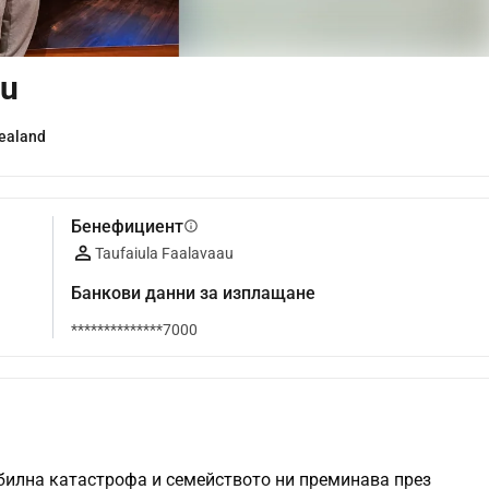
au
Zealand
Бенефициент
info
Taufaiula Faalavaau
Банкови данни за изплащане
**************7000
илна катастрофа и семейството ни преминава през 