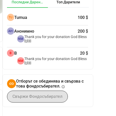
Последни Дарения
Топ Дарители
Tumua
100 $
TU
Анонимно
200 $
АН
Thank you for your donation God Bless
NM
🙌🏼
B
20 $
B
Thank you for your donation God Bless
NM
🙌🏼
Отборът се обединява и свързва с
това фондосъбирател.
info
Свържи Фондосъбирател