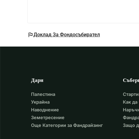
flag
Доклад За Фондосъбирател
Дари
Събер
Палестина
Старти
Украйна
Как да
Наводнение
Наръчн
Земетресение
Фандра
Още Категории за Фандрайзинг
Защо д