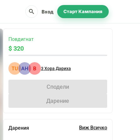
search
Вход
Старт Кампания
Повдигнат
$ 320
TU
АН
B
3
Хора Дариха
Сподели
Дарение
Виж Всичко
Дарения