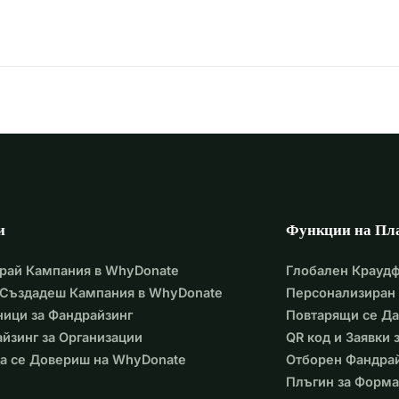
и
Функции на Пл
рай Кампания в WhyDonate
Глобален Крауд
 Създадеш Кампания в WhyDonate
Персонализиран 
ици за Фандрайзинг
Повтарящи се Д
йзинг за Организации
QR код и Заявки
а се Довериш на WhyDonate
Отборен Фандра
Плъгин за Форма