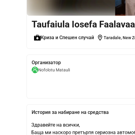
Taufaiula Iosefa Faalava
location_on
Криза и Спешен случай
Taradale, New 
Организатор
Nofolotu Matauli
История за набиране на средства
Здравейте на всички,
Баща ми наскоро претърпя сериозна автомоб