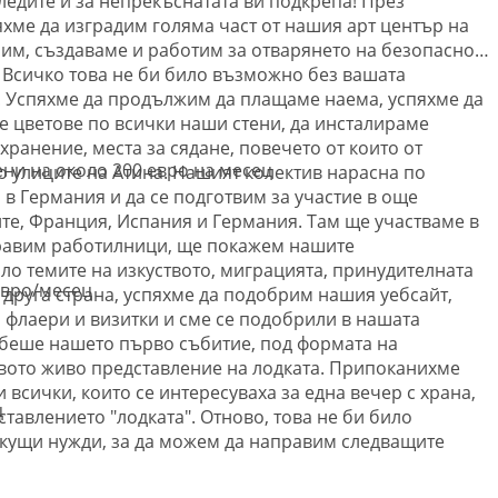
ледите и за непрекъснатата ви подкрепа! През
съствие като колектив не само създаваме, но, като 
хме да изградим голяма част от нашия арт център на
е адвокатираме и действаме за социална, политическа, 
им, създаваме и работим за отварянето на безопасно
 повлияем на обществото и света, водещи до промени, 
. Всичко това не би било възможно без вашата
! Успяхме да продължим да плащаме наема, успяхме да
необходими. Освен това участваме в много важни и 
ве цветове по всички наши стени, да инсталираме
крепят проекти и организации в хуманитарния сектор 
хранение, места за сядане, повечето от които от
е и представяме нашия опит като критична обратна 
ени на около 200 евро на месец
 улиците на Атина. Нашият колектив нарасна по
омяна и гледна точка относно хуманитарната помощ, 
 в Германия и да се подготвим за участие в още
 насочена.
ите, Франция, Испания и Германия. Там ще участваме в
правим работилници, ще покажем нашите
шата подкрепа сега?
ло темите на изкуството, миграцията, принудителната
евро/месец
друга страна, успяхме да подобрим нашия уебсайт,
имало нещо, което липсва на нашия колектив, както и 
 флаери и визитки и сме се подобрили в нашата
 Винаги ни се е струвало, че носим къщата си наоколо, 
 беше нашето първо събитие, под формата на
 дума на 
фарси, غربت ghorbat , и на арабски, الغربة,   al 
вото живо представление на лодката. Припоканихме
 всички, които се интересуваха за една вечер с храна,
а по дома 
, 
носталгия
 по родината, неприятното 
ц
ставлението "лодката". Отново, това не би било
ринадлежност 
. Въпреки разселването, постоянната 
кущи нужди, за да можем да направим следващите
а поправим това чувство на ghorbat / al ghorba за себе 