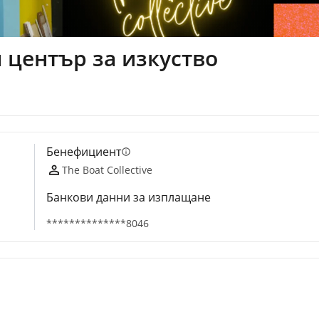
 център за изкуство
Бенефициент
info
The Boat Collective
Банкови данни за изплащане
**************8046