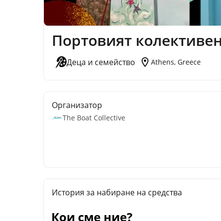
Портовият колективен
location_on
Деца и семейство
Athens, Greece
Организатор
The Boat Collective
История за набиране на средства
Кои сме ние?