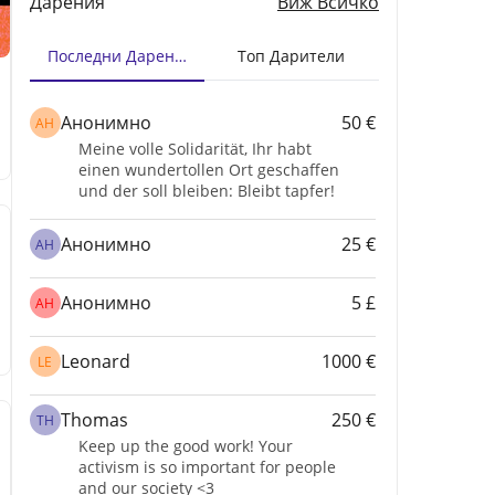
Дарения
Виж Всичко
Последни Дарения
Топ Дарители
Анонимно
50 €
АН
Meine volle Solidarität, Ihr habt
einen wundertollen Ort geschaffen
und der soll bleiben: Bleibt tapfer!
Анонимно
25 €
АН
Анонимно
5 £
АН
Leonard
1000 €
LE
Thomas
250 €
TH
Keep up the good work! Your
activism is so important for people
and our society <3