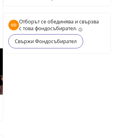
Отборът се обединява и свързва
с това фондосъбирател.
info
Свържи Фондосъбирател