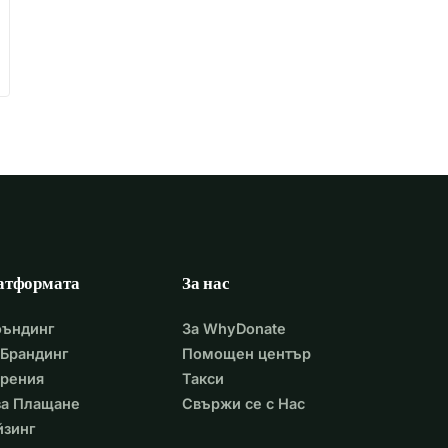
атформата
За нас
фъндинг
За WhyDonate
Брандинг
Помощен център
арения
Такси
 за Плащане
Свържи се с Нас
йзинг