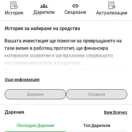
groups
link
Дарители
Свързани
История
Актуализации
История за набиране на средства
Вашата инвестиция ще помогне за превръщането на 
тази визия в работещ прототип, ще финансира 
материали, развитие и ще вдъхнови следващото 
поколение мечтатели и създатели.
Присъединете се към мен в оформянето на бъдещето 
сфера по сфера. Всяка вноска има значение.
Още информация
Повече информация за мен и историята, която ще 
намерите на https://www.thesphere.at/en/ueber-mich/
Дарение
Сподели
За вашата подкрепа получавате нещо в замяна:
Дарения
Виж Всичко
Ще получите отстъпка в зависимост от диапазона на 
дарението, в който попада вашата вноска.
Последни Дарения
Топ Дарители
Отстъпката важи за всички продукти за цялото ви 