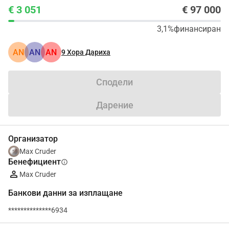
€ 3 051
€ 97 000
3,1%
финансиран
AN
AN
AN
9
Хора Дариха
Сподели
Дарение
Организатор
Max Cruder
Бенефициент
info
Max Cruder
Банкови данни за изплащане
**************6934