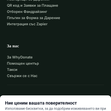
QR код и Заявки за Плащане
Отборен Фандрайзинг
Плъгин за Форма за Дарение
Интеграция със Zapier
За нас
За WhyDonate
Помощен център
Такси
Свържи се с Нас
expand_more
Още ресурси
Ние ценим вашата поверителност
Използваме бисквитки, за да подобрим изживяването ви при