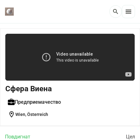
menu
search
Сфера Виена
Предприемачество
location_on
Wien, Österreich
Повдигнат
Цел