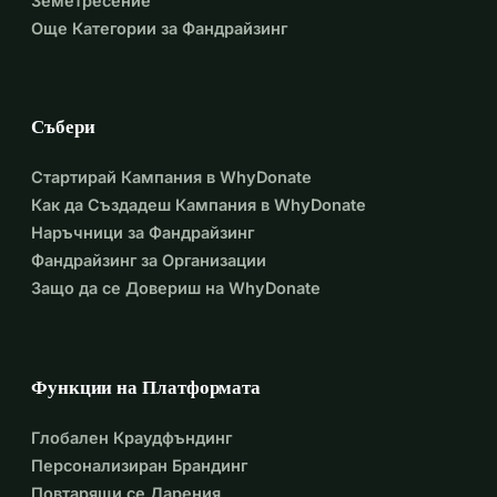
Земетресение
Благодаря ви за подкрепата!
Още Категории за Фандрайзинг
Събери
Стартирай Кампания в WhyDonate
Как да Създадеш Кампания в WhyDonate
Наръчници за Фандрайзинг
Фандрайзинг за Организации
Защо да се Довериш на WhyDonate
Функции на Платформата
Глобален Краудфъндинг
Персонализиран Брандинг
Повтарящи се Дарения