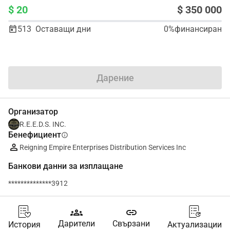
$ 20
$ 350 000
513
Оставащи дни
0%
финансиран
Сподели
Дарение
Организатор
R.E.E.D.S. INC.
Бенефициент
info
Reigning Empire Enterprises Distribution Services Inc
Банкови данни за изплащане
**************3912
groups
link
Дарители
Свързани
История
Актуализации