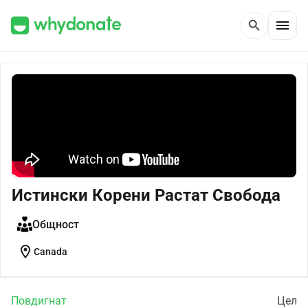
menu
search
Истински Корени Растат Свобода
Общност
location_on
Canada
Повдигнат
Цел