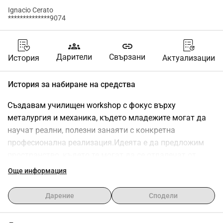
Ignacio Cerato
**************9074
groups
link
Дарители
Свързани
История
Актуализации
История за набиране на средства
Създавам училищен workshop с фокус върху 
металургия и механика, където младежите могат да 
научат реални, полезни занаяти с конкретна 
професионална реализация.Идеята е да предложим 
пространство, където те могат да се отдалечат от 
улицата и лошите навици и да започнат да изграждат 
Още информация
бъдеще с инструмент в ръка и достойнство в 
сърцето.На това място ще намерят повече от 
Дарение
Сподели
технически знания: ще открият реална възможност да 
променят своята действителност.Днес ми е 