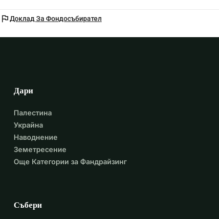
flag
Доклад За Фондосъбирател
Дари
Палестина
Украйна
Наводнение
Земетресение
Още Категории за Фандрайзинг
Събери