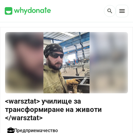
menu
search
<warsztat> училище за
трансформиране на животи
</warsztat>
Предприемачество