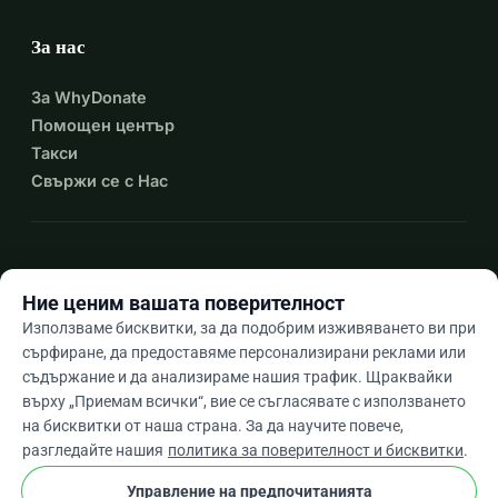
За нас
За WhyDonate
Помощен център
Такси
Свържи се с Нас
expand_more
Още ресурси
Ние ценим вашата поверителност
Използваме бисквитки, за да подобрим изживяването ви при
сърфиране, да предоставяме персонализирани реклами или
съдържание и да анализираме нашия трафик. Щраквайки
arrow_drop_down
Bg
върху „Приемам всички“, вие се съгласявате с използването
на бисквитки от наша страна. За да научите повече,
★★★★★
4,9 / 5 въз основа на 500+ отзива
разгледайте нашия
политика за поверителност и бисквитки
.
Управление на предпочитанията