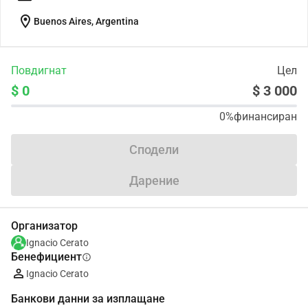
location_on
Buenos Aires, Argentina
Повдигнат
Цел
$ 0
$ 3 000
0%
финансиран
Сподели
Дарение
Организатор
Ignacio Cerato
Бенефициент
info
Ignacio Cerato
Банкови данни за изплащане