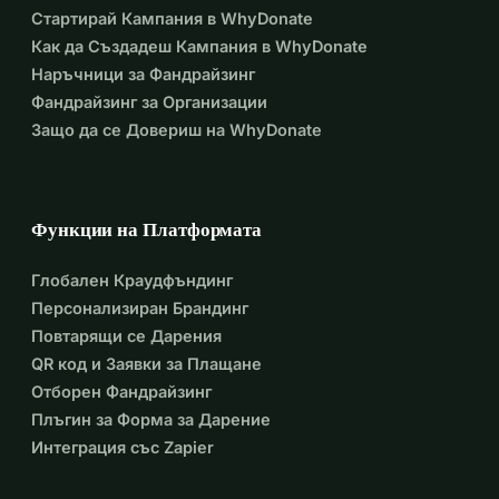
Стартирай Кампания в WhyDonate
Как да Създадеш Кампания в WhyDonate
Наръчници за Фандрайзинг
Фандрайзинг за Организации
Защо да се Довериш на WhyDonate
Функции на Платформата
Глобален Краудфъндинг
Персонализиран Брандинг
Повтарящи се Дарения
QR код и Заявки за Плащане
Отборен Фандрайзинг
Плъгин за Форма за Дарение
Интеграция със Zapier