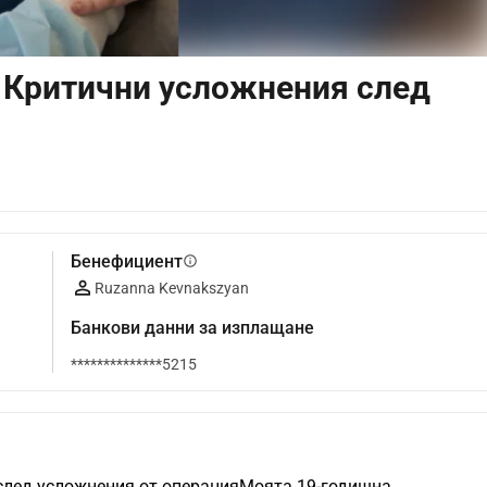
 Критични усложнения след
Бенефициент
info
Ruzanna Kevnakszyan
Банкови данни за изплащане
**************5215
след усложнения от операцияМоята 19-годишна 