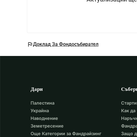
оцелее. Всяко дарение, колкото и малко да е
Руз. Благодарим ви от сърце.
flag
Доклад За Фондосъбирател
Дари
Събер
Палестина
Старти
Украйна
Как да
Наводнение
Наръчн
Земетресение
Фандра
Още Категории за Фандрайзинг
Защо д