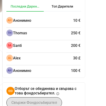
Последни Дарения
Топ Дарители
Анонимно
10 €
АН
Thomas
250 €
TH
Santi
200 €
SA
Alex
30 £
AL
Анонимно
100 €
АН
Отборът се обединява и свързва с
това фондосъбирател.
info
Свържи Фондосъбирател