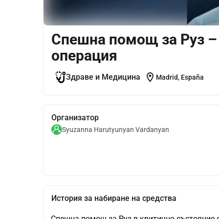
Спешна помощ за Руз –
операция
location_on
Здраве и Медицина
Madrid, España
Организатор
Syuzanna Harutyunyan Vardanyan
История за набиране на средства
Спешна помощ за Руз в критично състояние 