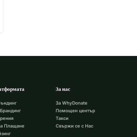
атформата
За нас
фъндинг
За WhyDonate
Брандинг
Помощен център
арения
Такси
 за Плащане
Свържи се с Нас
йзинг