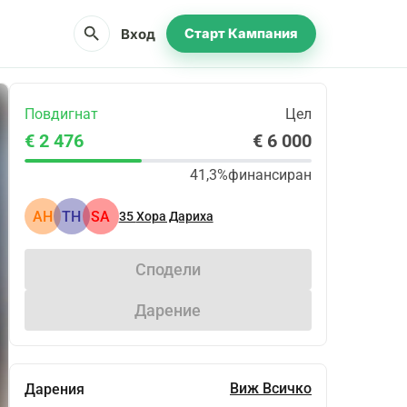
search
Вход
Старт Кампания
Повдигнат
Цел
€ 2 476
€ 6 000
41,3%
финансиран
АН
TH
SA
35
Хора Дариха
Сподели
Дарение
Виж Всичко
Дарения