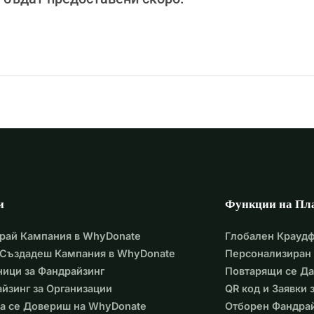
, може да направи разлика.Моля, помогнете ни да спасим 
и
Функции на Пл
рай Кампания в WhyDonate
Глобален Крауд
 Създадеш Кампания в WhyDonate
Персонализиран 
ици за Фандрайзинг
Повтарящи се Д
йзинг за Организации
QR код и Заявки
а се Довериш на WhyDonate
Отборен Фандра