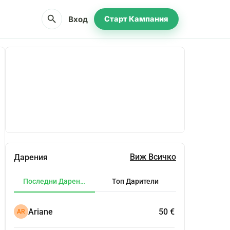
search
Вход
Старт Кампания
Сподели
Дарение
Виж Всичко
Дарения
Последни Дарения
Топ Дарители
Ariane
50 €
AR