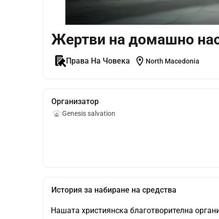
Жертви на домашно на
location_on
Права На Човека
North Macedonia
Организатор
Genesis salvation
История за набиране на средства
Нашата християнска благотворителна организ