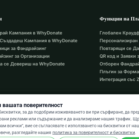
овта на Бога, може да спаси животи молим, обмислете 
с.
и
Функции на Пл
ливост, укорявайте потисника, защитете сираците, 
рай Кампания в WhyDonate
Глобален Крауд
 Създадеш Кампания в WhyDonate
Персонализиран 
ици за Фандрайзинг
Повтарящи се Д
йзинг за Организации
QR код и Заявки
а се Довериш на WhyDonate
Отборен Фандра
Плъгин за Форма
Интеграция със Z
 вашата поверителност
исквитки, за да подобрим изживяването ви при сърфиране, да пр
рани реклами или съдържание и да анализираме нашия трафик. Щ
ам всички“, вие се съгласявате с използването на бисквитки от наш
9 / 5 въз основа на 500+ отзива
овече, разгледайте нашия
политика за поверителност и бисквитки
.