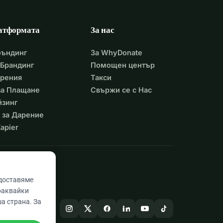
атформата
За нас
фъндинг
За WhyDonate
Брандинг
Помощен център
арения
Такси
 за Плащане
Свържи се с Нас
йзинг
 за Дарение
apier
едоставяме
раквайки
а страна. За