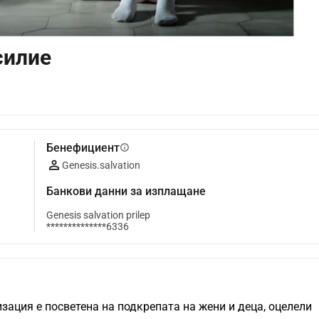
силие
Бенефициент
info
Genesis.salvation
Банкови данни за изплащане
Genesis salvation prilep
**************6336
ация е посветена на подкрепата на жени и деца, оцелели 