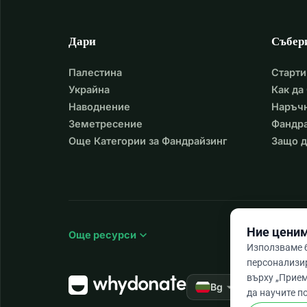
процъфтяват. Вашата щедрост, водена от люб
да дарите или да се партнирате с нас още дне
Дари
Събер
Научете се да правите добро, търсете справед
застъпвайте се за вдовицата - Исая 1:17
Палестина
Старти
Украйна
Как да
Наводнение
Наръчн
Земетресение
Фандра
Още Категории за Фандрайзинг
Защо д
Ние ценим
expand_more
Още ресурси
Използваме б
персонализи
върху „Прием
arrow_drop_down
★★★★★
Bg
4,
да научите п