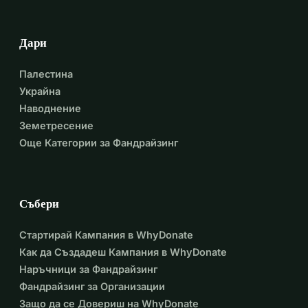
Дари
Палестина
Украйна
Наводнение
Земетресение
Още Категории за Фандрайзинг
Събери
Стартирай Кампания в WhyDonate
Как да Създадеш Кампания в WhyDonate
Наръчници за Фандрайзинг
Фандрайзинг за Организации
Защо да се Довериш на WhyDonate