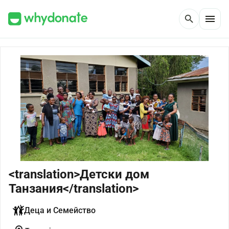
menu
search
<translation>Детски дом
Танзания</translation>
Деца и Семейство