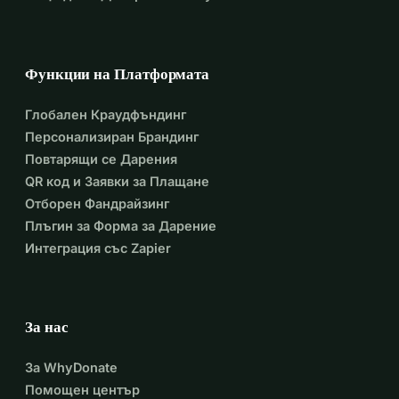
Функции на Платформата
Глобален Краудфъндинг
Персонализиран Брандинг
Повтарящи се Дарения
QR код и Заявки за Плащане
Отборен Фандрайзинг
Плъгин за Форма за Дарение
Интеграция със Zapier
За нас
За WhyDonate
Помощен център