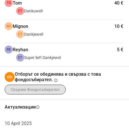
Tom
40 €
TO
Dankuwel!
ET
Mignon
10 €
MI
Dankjewel!
ET
Reyhan
5 €
RE
Super lief! Dankjewel
ET
Отборът се обединява и свързва с това
фондосъбирател.
info
Свържи Фондосъбирател
Актуализации
info
10 April 2025