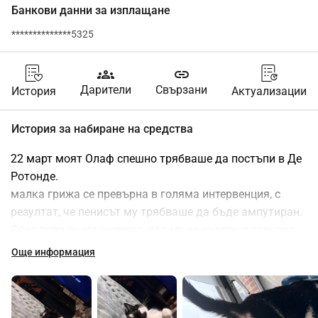
Банкови данни за изплащане
**************5325
groups
link
Дарители
Свързани
История
Актуализации
История за набиране на средства
22 март моят Олаф спешно трябваше да постъпи в Де 
Ротонде.
малка грижа се превърна в голяма интервенция, с 
резултат, че пенисът му трябваше да бъде ампутиран.
След това възстановяването му не вървеше толкова 
гладко и той започна да отказва да пие, поради което 
Още информация
при ветеринаря ми трябваше да му се наливат 
течности, да му взимат кръв и урина, както и да му 
дават допълнителни медикаменти. Така разходите 