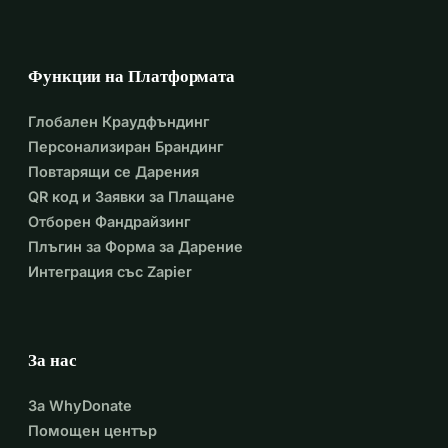
Функции на Платформата
Глобален Краудфъндинг
Персонализиран Брандинг
Повтарящи се Дарения
QR код и Заявки за Плащане
Отборен Фандрайзинг
Плъгин за Форма за Дарение
Интеграция със Zapier
За нас
За WhyDonate
Помощен център