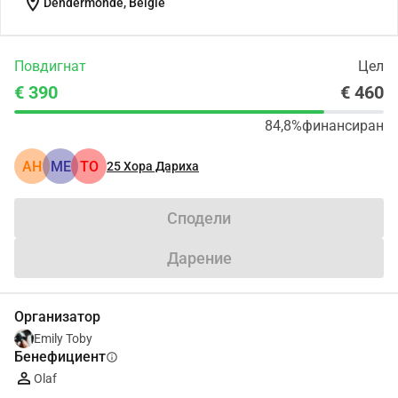
location_on
Dendermonde, België
Повдигнат
Цел
€ 390
€ 460
84,8%
финансиран
АН
ME
TO
25
Хора Дариха
Сподели
Дарение
Организатор
Emily Toby
Бенефициент
info
Olaf