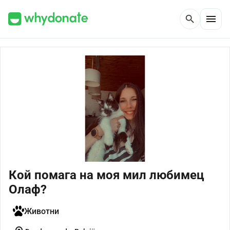
menu
search
Кой помага на моя мил любимец
Олаф?
Животни