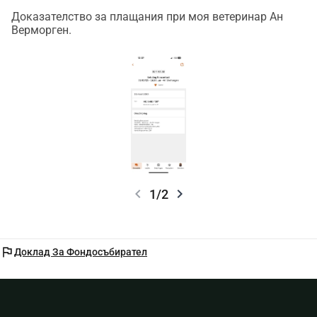
Доказателство за плащания при моя ветеринар Ан
Верморген.
chevron_left
chevron_right
1/2
flag
Доклад За Фондосъбирател