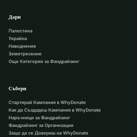
Дари
Палестина
Украйна
Наводнение
Земетресение
Още Категории за Фандрайзинг
Събери
Стартирай Кампания в WhyDonate
Как да Създадеш Кампания в WhyDonate
Наръчници за Фандрайзинг
Фандрайзинг за Организации
Защо да се Довериш на WhyDonate